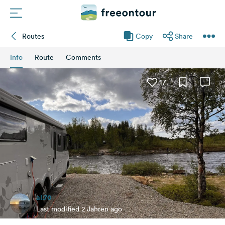
Routes
Copy
Share
Routes
Info
Route
Comments
Campings
17
Magazine
Partners
Register
Login
al.70
Newsletter
Last modified 2 Jahren ago
Questions