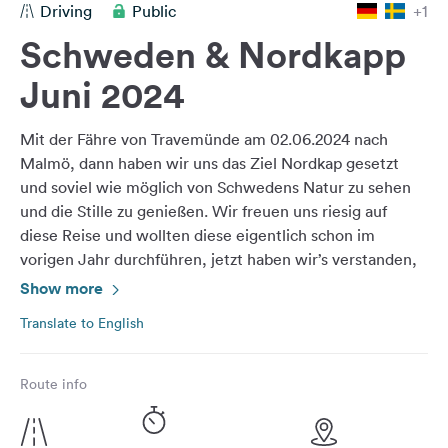
Driving
Public
+1
&
Feedback
Schweden & Nordkapp
Language:
Juni 2024
English
Mit der Fähre von Travemünde am 02.06.2024 nach
Follow
Malmö, dann haben wir uns das Ziel Nordkap gesetzt
us
und soviel wie möglich von Schwedens Natur zu sehen
on
und die Stille zu genießen. Wir freuen uns riesig auf
social
diese Reise und wollten diese eigentlich schon im
media
vorigen Jahr durchführen, jetzt haben wir’s verstanden,
Facebook
man darf nichts im Leben verschieben.
Show more
Instagram
Translate to English
Route info