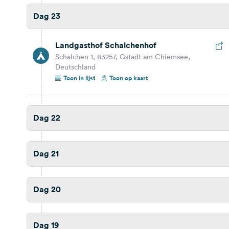
Dag 23
Dag 14
Landgasthof Schalchenhof
Dag 13
Schalchen 1, 83257, Gstadt am Chiemsee,
Deutschland
Toon in lijst
Toon op kaart
Dag 12
Dag 22
Dag 11
Dag 10
Dag 21
Dag 9
Dag 20
Dag 8
Dag 19