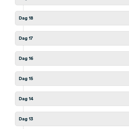
470,1 km
4 uur 56 min.
Camping Stella Maris
Dag 18
Stella Maris 9A, 52470, Umag, Kroatien
Bekijk reisbericht
Toon op kaart
Dag 17
454,9 km
4 uur 51 min.
Dag 16
Camping Village Marina di Venezia
Via Montello 6, 30013, Cavallino Treporti, Italien
Bekijk reisbericht
Toon op kaart
Dag 15
215,1 km
2 uur 43 min.
Dag 14
Area Sosta per Camper
Via Vo', 25017, Lonato del Garda, Italien
Bekijk reisbericht
Toon op kaart
Dag 13