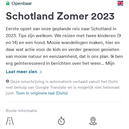
Openbaar
Feedback
Schotland Zomer 2023
Taal:
Nederlands
Eerste opzet van onze geplande reis naar Schotland in
2023. Tips zijn welkom. We reizen met twee kinderen (9
Volg
en 14) en een hond. Mooie wandelingen maken, hier en
ons
daar wat actie voor de kids en verder gewoon genieten
op
van mooie natuur en eenzaamheid, dat is ons plan. Ik ben
social
erg geïnteresseerd in berichten over het weer... Mijn
media
vreselijke idee dat alles nat is en niet zo snel opdroogt in
Laat meer zien
Facebook
de camper, houdt me erg bezig. Oh ja, we hebben
Deze omschrijving is automatisch vertaald vanuit het Duits
waarschijnlijk 21 dagen van/naar Dover.
Instagram
met behulp van Google Translate en is mogelijk niet helemaal
juist.
Toon in originele taal (Duits)
Route-informatie