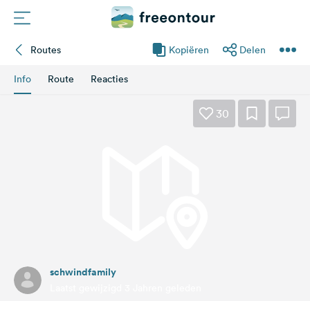
Routes
Kopiëren
Delen
Routes
Info
Route
Reacties
Campings
30
Magazine
Partners
Registreren
Inloggen
schwindfamily
Nieuwsbrief
Laatst gewijzigd 3 Jahren geleden
Vragen &