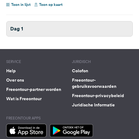
Toon in lijst
Toon op kaart
Dag 1
SERVICE
JURIDISCH
Help
Colofon
Over ons
Freeontour-
gebruiksvoorwaarden
Freeontour-partner worden
Freeontour-privacybeleid
Wat is Freeontour
Juridische Informatie
FREEONTOUR APPS