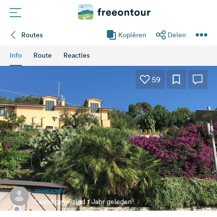
Routes
Kopiëren
Delen
Routes
Info
Route
Reacties
Campings
59
Magazine
Partners
Registreren
Inloggen
reiseandy
Nieuwsbrief
Laatst gewijzigd 1 Jahr geleden
Vragen &