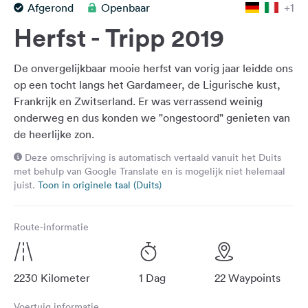
Afgerond
Openbaar
+1
Feedback
Herfst - Tripp 2019
Taal:
Nederlands
De onvergelijkbaar mooie herfst van vorig jaar leidde ons
op een tocht langs het Gardameer, de Ligurische kust,
Volg
Frankrijk en Zwitserland. Er was verrassend weinig
ons
onderweg en dus konden we "ongestoord" genieten van
op
de heerlijke zon.
social
media
Deze omschrijving is automatisch vertaald vanuit het Duits
met behulp van Google Translate en is mogelijk niet helemaal
Facebook
juist.
Toon in originele taal (Duits)
Instagram
Route-informatie
2230 Kilometer
1 Dag
22 Waypoints
Voertuig informatie