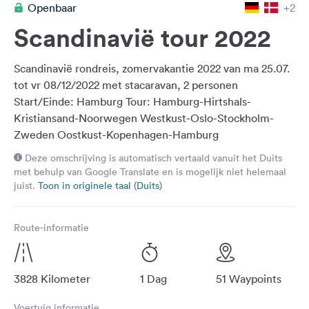
Openbaar
+2
Feedback
Scandinavië tour 2022
Taal:
Nederlands
Scandinavië rondreis, zomervakantie 2022 van ma 25.07.
tot vr 08/12/2022 met stacaravan, 2 personen
Volg
Start/Einde: Hamburg Tour: Hamburg-Hirtshals-
ons
Kristiansand-Noorwegen Westkust-Oslo-Stockholm-
op
Zweden Oostkust-Kopenhagen-Hamburg
social
media
Deze omschrijving is automatisch vertaald vanuit het Duits
met behulp van Google Translate en is mogelijk niet helemaal
Facebook
juist.
Toon in originele taal (Duits)
Instagram
Route-informatie
3828 Kilometer
1 Dag
51 Waypoints
Voertuig informatie