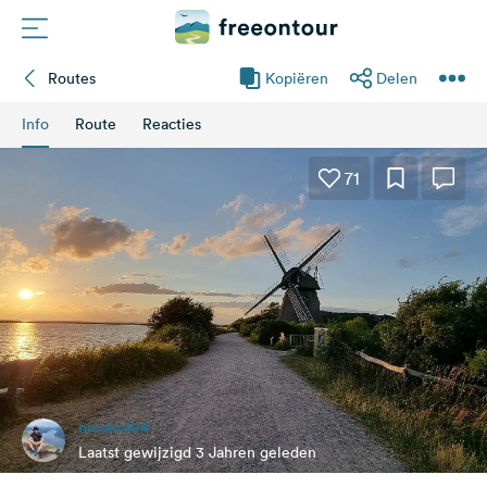
Routes
Kopiëren
Delen
Routes
Info
Route
Reacties
Campings
71
Magazine
Partners
Registreren
Inloggen
nicola404
Nieuwsbrief
Laatst gewijzigd 3 Jahren geleden
Vragen &