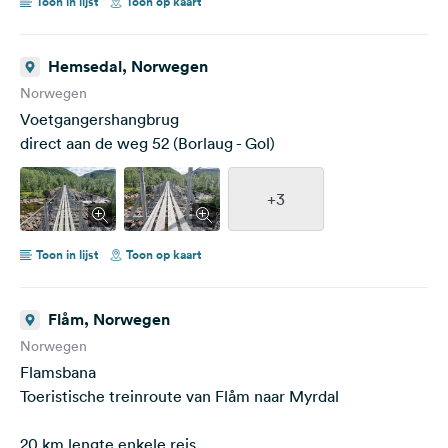
Toon in lijst
Toon op kaart
Hemsedal, Norwegen
Norwegen
Voetgangershangbrug
direct aan de weg 52 (Borlaug - Gol)
+3
Toon in lijst
Toon op kaart
Flåm, Norwegen
Norwegen
Flamsbana
Toeristische treinroute van Flåm naar Myrdal
20 km lengte enkele reis