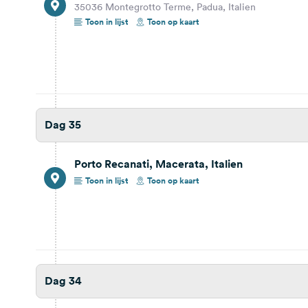
75100 Matera, Italien
35036 Montegrotto Terme, Padua, Italien
Toon in lijst
Toon op kaart
Bekijk reisbericht
Toon op kaart
Dag 31
39,5 km
36 min.
Dag 35
Cropani Marina, Catanzaro, Italien
88050 Cropani Marina, Province of Catanzaro,
Italien
Porto Recanati, Macerata, Italien
Bekijk reisbericht
Toon op kaart
Toon in lijst
Toon op kaart
Nach Messina zur Fähre
Dag 34
Dag 30