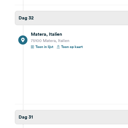
98066 Tindari, Messina, Italien
Bekijk reisbericht
Toon op kaart
Dag 32
Dag 28
Matera, Italien
81,9 km
1 uur 3 min.
75100 Matera, Italien
Toon in lijst
Toon op kaart
Capo d’Orlando, Messina, Italien
98071 Capo d’Orlando, Messina, Italien
Bekijk reisbericht
Toon op kaart
Dag 27
Mit dem Rad nach Cefalu
Dag 31
sehr schöne Stadt
Bekijk reisbericht