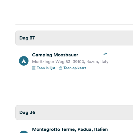
Vieste, Foggia, Italien
71019 Vieste, Foggia, Italien
Bekijk reisbericht
Toon op kaart
Dag 37
Dag 33
169,5 km
1 uur 50 min.
Camping Moosbauer
Moritzinger Weg 83, 39100, Bozen, Italy
Alberobello, Bari, Italien
Toon in lijst
Toon op kaart
70011 Alberobello BA, Italien
Bekijk reisbericht
Toon op kaart
Dag 32
Dag 36
8,2 km
42 min.
Matera, Italien
Montegrotto Terme, Padua, Italien