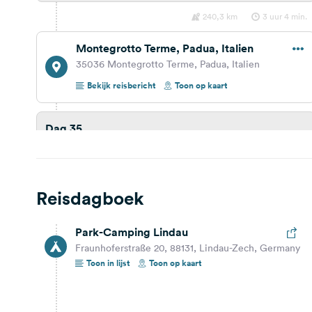
240,3 km
3 uur 4 min.
Montegrotto Terme, Padua, Italien
35036 Montegrotto Terme, Padua, Italien
Bekijk reisbericht
Toon op kaart
Dag 35
68,2 km
1 uur 7 min.
Porto Recanati, Macerata, Italien
Reisdagboek
Toon op kaart
Park-Camping Lindau
Fraunhoferstraße 20, 88131, Lindau-Zech, Germany
Dag 34
Toon in lijst
Toon op kaart
318,2 km
3 uur 39 min.