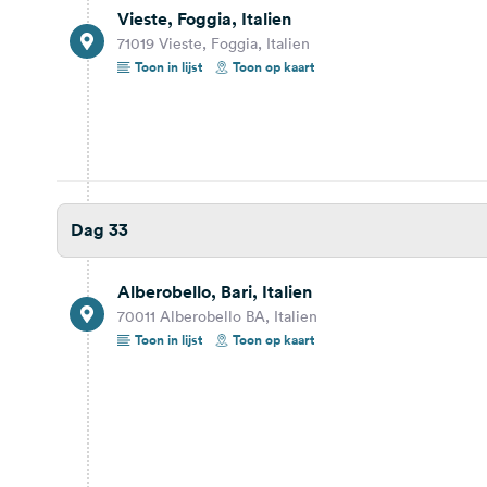
Vieste, Foggia, Italien
31,0 km
28 min.
71019 Vieste, Foggia, Italien
Toon in lijst
Toon op kaart
Milazzo, Messina, Italien
98057 Milazzo, Messina, Italien
Bekijk reisbericht
Toon op kaart
Dag 29
Dag 33
7,0 km
12 min.
Alberobello, Bari, Italien
Villaggio Marinello 20 Euro
70011 Alberobello BA, Italien
Via del Sole 17, 98060, Oliveri, Italy
Toon in lijst
Toon op kaart
Bekijk reisbericht
Toon op kaart
37,2 km
38 min.
Tindari, Messina, Italien