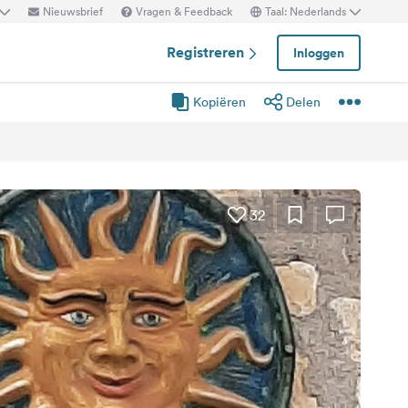
Nieuwsbrief
Vragen & Feedback
Taal: Nederlands
Registreren
Inloggen
Kopiëren
Delen
32