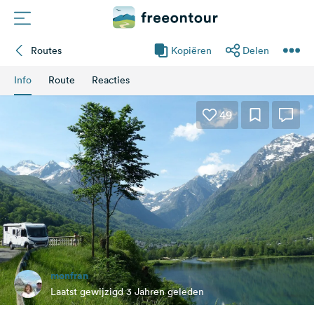
Routes
Kopiëren
Delen
Routes
Info
Route
Reacties
Campings
49
Magazine
Partners
Registreren
Inloggen
monfran
Nieuwsbrief
Laatst gewijzigd 3 Jahren geleden
Vragen &