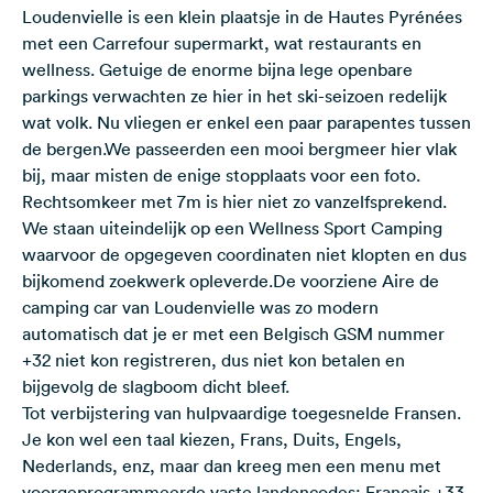
Loudenvielle is een klein plaatsje in de Hautes Pyrénées
met een Carrefour supermarkt, wat restaurants en
wellness. Getuige de enorme bijna lege openbare
parkings verwachten ze hier in het ski-seizoen redelijk
wat volk. Nu vliegen er enkel een paar parapentes tussen
de bergen.We passeerden een mooi bergmeer hier vlak
bij, maar misten de enige stopplaats voor een foto.
Rechtsomkeer met 7m is hier niet zo vanzelfsprekend.
We staan uiteindelijk op een Wellness Sport Camping
waarvoor de opgegeven coordinaten niet klopten en dus
bijkomend zoekwerk opleverde.De voorziene Aire de
camping car van Loudenvielle was zo modern
automatisch dat je er met een Belgisch GSM nummer
+32 niet kon registreren, dus niet kon betalen en
bijgevolg de slagboom dicht bleef.
Tot verbijstering van hulpvaardige toegesnelde Fransen.
Je kon wel een taal kiezen, Frans, Duits, Engels,
Nederlands, enz, maar dan kreeg men een menu met
voorgeprogrammeerde vaste landencodes: Français +33,