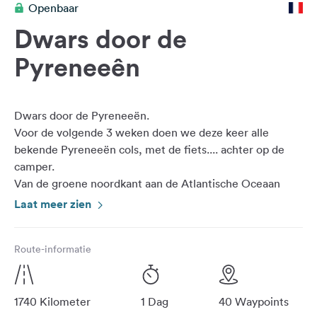
Openbaar
Feedback
Dwars door de
Taal:
Nederlands
Pyreneeên
Volg
ons
Dwars door de Pyreneeën.
op
Voor de volgende 3 weken doen we deze keer alle
social
bekende Pyreneeën cols, met de fiets.... achter op de
media
camper.
Van de groene noordkant aan de Atlantische Oceaan
Facebook
naar de ruige zuidkant in Spanje om te eindigen aan de
Laat meer zien
Instagram
Middellandse zee aan de andere voet van de Pyreneeën.
Legendarische indrukwekkende bergen, wisselende
Route-informatie
landschappen, en pittoreske dorpjes staan ons te
wachten tijdens onze Campertrip door deze Frans-
1740 Kilometer
1 Dag
40 Waypoints