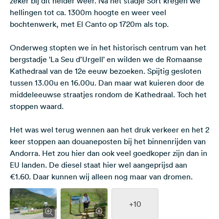
zeker bij dit helder weer. Na het stadje Sort kregen we
hellingen tot ca. 1300m hoogte en weer veel
bochtenwerk, met El Canto op 1720m als top.
Onderweg stopten we in het historisch centrum van het
bergstadje 'La Seu d’Urgell' en wilden we de Romaanse
Kathedraal van de 12e eeuw bezoeken. Spijtig gesloten
tussen 13.00u en 16.00u. Dan maar wat kuieren door de
middeleeuwse straatjes rondom de Kathedraal. Toch het
stoppen waard.
Het was wel terug wennen aan het druk verkeer en het 2
keer stoppen aan douaneposten bij het binnenrijden van
Andorra. Het zou hier dan ook veel goedkoper zijn dan in
EU landen. De diesel staat hier wel aangeprijsd aan
€1.60. Daar kunnen wij alleen nog maar van dromen.
+10