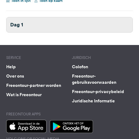
Toon in lijst
Toon op kaart
Dag 1
SERVICE
JURIDISCH
Help
Colofon
Over ons
Freeontour-
gebruiksvoorwaarden
Freeontour-partner worden
Freeontour-privacybeleid
Wat is Freeontour
Juridische Informatie
FREEONTOUR APPS
VOLG ONS OP SOCIAL MEDIA