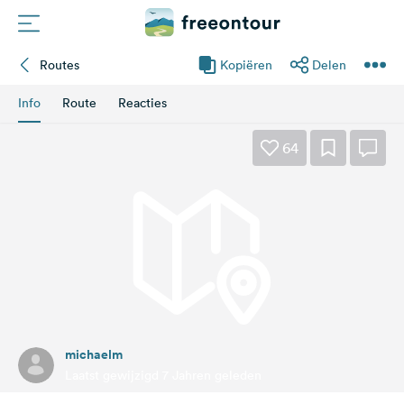
Routes
Kopiëren
Delen
Routes
Info
Route
Reacties
Campings
64
Magazine
Partners
Registreren
Inloggen
michaelm
Nieuwsbrief
Laatst gewijzigd 7 Jahren geleden
Vragen &