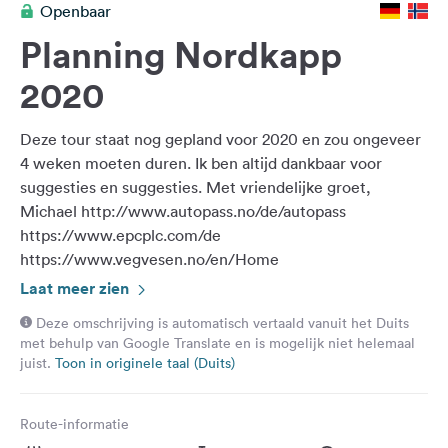
Openbaar
Feedback
Planning Nordkapp
Taal:
Nederlands
2020
Deze tour staat nog gepland voor 2020 en zou ongeveer
Volg
ons
4 weken moeten duren. Ik ben altijd dankbaar voor
op
suggesties en suggesties. Met vriendelijke groet,
social
Michael http://www.autopass.no/de/autopass
media
https://www.epcplc.com/de
https://www.vegvesen.no/en/Home
Facebook
https://www.nasjonaleturistveger.no / en / routes
Laat meer zien
Instagram
https://www.toll.no/en/l/languages/de/norwegische-
Deze omschrijving is automatisch vertaald vanuit het Duits
zollbestektiven/
met behulp van Google Translate en is mogelijk niet helemaal
http://www.lpgnorge.no/stasjonsoversikt/german/
juist.
Toon in originele taal (Duits)
Route-informatie