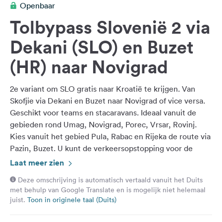
Openbaar
Feedback
Tolbypass Slovenië 2 via
Taal:
Nederlands
Dekani (SLO) en Buzet
(HR) naar Novigrad
Volg
ons
2e variant om SLO gratis naar Kroatië te krijgen. Van
op
social
Skofjie via Dekani en Buzet naar Novigrad of vice versa.
media
Geschikt voor teams en stacaravans. Ideaal vanuit de
gebieden rond Umag, Novigrad, Porec, Vrsar, Rovinj.
Facebook
Kies vanuit het gebied Pula, Rabac en Rijeka de route via
Pazin, Buzet. U kunt de verkeersopstopping voor de
Instagram
grens in Dragonja vermijden. Rijdt over goed
Laat meer zien
ontwikkelde landwegen door de prachtige Mirna-vallei.
Deze omschrijving is automatisch vertaald vanuit het Duits
Vooral aan te raden als je vanuit Istrië naar huis rijdt als
met behulp van Google Translate en is mogelijk niet helemaal
de snelweg weer is afgesloten !!!!!
juist.
Toon in originele taal (Duits)