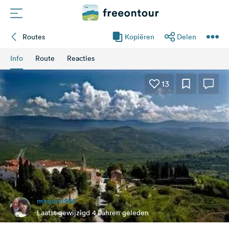
Routes
Kopiëren
Delen
Routes
Info
Route
Reacties
Campings
13
Magazine
Partners
Registreren
Inloggen
maquis1965
Nieuwsbrief
Laatst gewijzigd 4 Jahren geleden
Vragen &