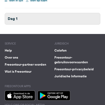
Toon in lijst
Toon op kaart
Dag 1
SERVICE
JURIDISCH
Help
Colofon
Over ons
Freeontour-
gebruiksvoorwaarden
Freeontour-partner worden
Freeontour-privacybeleid
Wat is Freeontour
Juridische Informatie
FREEONTOUR APPS
VOLG ONS OP SOCIAL MEDIA