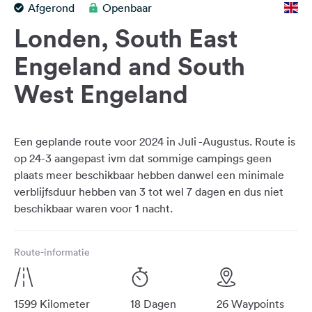
Afgerond
Openbaar
Feedback
Londen, South East
Taal:
Nederlands
Engeland and South
West Engeland
Volg
ons
op
social
Een geplande route voor 2024 in Juli -Augustus. Route is
media
op 24-3 aangepast ivm dat sommige campings geen
plaats meer beschikbaar hebben danwel een minimale
Facebook
verblijfsduur hebben van 3 tot wel 7 dagen en dus niet
Instagram
Route-informatie
1599 Kilometer
18 Dagen
26 Waypoints