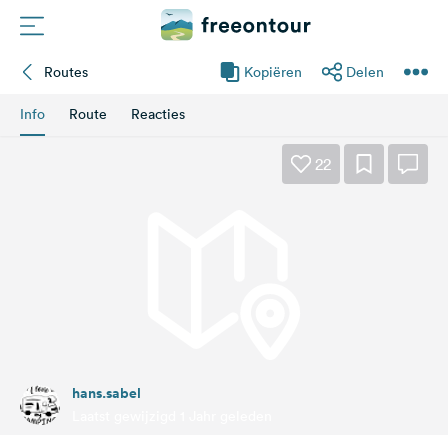
Routes
Kopiëren
Delen
Routes
Info
Route
Reacties
Campings
22
Magazine
Partners
Registreren
Inloggen
hans.sabel
Nieuwsbrief
Laatst gewijzigd 1 Jahr geleden
Vragen &