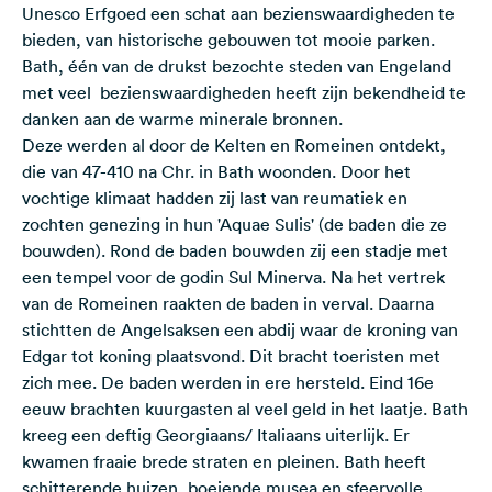
Unesco Erfgoed een schat aan bezienswaardigheden te
bieden, van historische gebouwen tot mooie parken.
Bath, één van de drukst bezochte steden van Engeland
met veel bezienswaardigheden heeft zijn bekendheid te
danken aan de warme minerale bronnen.
Deze werden al door de Kelten en Romeinen ontdekt,
die van 47-410 na Chr. in Bath woonden. Door het
vochtige klimaat hadden zij last van reumatiek en
zochten genezing in hun 'Aquae Sulis' (de baden die ze
bouwden). Rond de baden bouwden zij een stadje met
een tempel voor de godin Sul Minerva. Na het vertrek
van de Romeinen raakten de baden in verval. Daarna
stichtten de Angelsaksen een abdij waar de kroning van
Edgar tot koning plaatsvond. Dit bracht toeristen met
zich mee. De baden werden in ere hersteld. Eind 16e
eeuw brachten kuurgasten al veel geld in het laatje. Bath
kreeg een deftig Georgiaans/ Italiaans uiterlijk. Er
kwamen fraaie brede straten en pleinen. Bath heeft
schitterende huizen, boeiende musea en sfeervolle