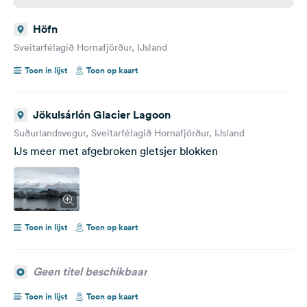
Höfn
Sveitarfélagið Hornafjörður, IJsland
Toon in lijst
Toon op kaart
Jökulsárlón Glacier Lagoon
Suðurlandsvegur, Sveitarfélagið Hornafjörður, IJsland
IJs meer met afgebroken gletsjer blokken
Toon in lijst
Toon op kaart
Geen titel beschikbaar
Toon in lijst
Toon op kaart