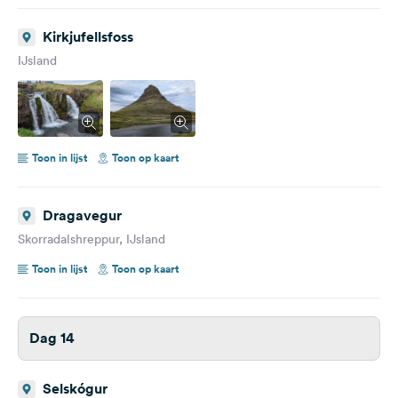
Kirkjufellsfoss
IJsland
Toon in lijst
Toon op kaart
Dragavegur
Skorradalshreppur, IJsland
Toon in lijst
Toon op kaart
Dag 14
Selskógur