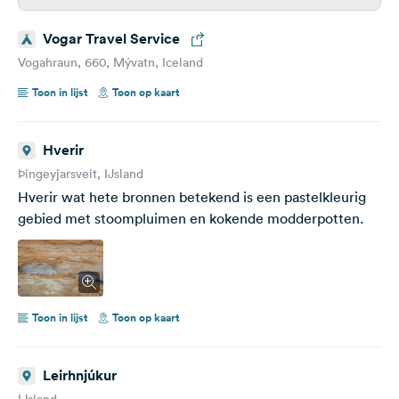
Vogar Travel Service
Vogahraun, 660, Mývatn, Iceland
Toon in lijst
Toon op kaart
Hverir
Þingeyjarsveit, IJsland
Hverir wat hete bronnen betekend is een pastelkleurig
gebied met stoompluimen en kokende modderpotten.
Toon in lijst
Toon op kaart
Leirhnjúkur
IJsland