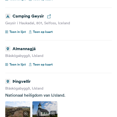
Camping Geysir
Geysir í Haukadal, 801, Selfoss, Iceland
Toon in lijst
Toon op kaart
Almannagjá
Bláskógabyggð, IJsland
Toon in lijst
Toon op kaart
Þingvellir
Bláskógabyggð, IJsland
Nationaal heiligdom van IJsland.