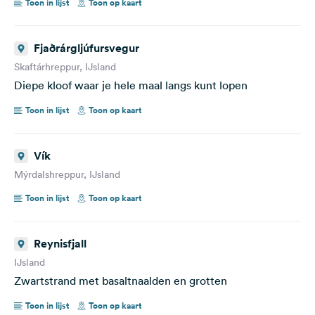
Toon in lijst
Toon op kaart
Fjaðrárgljúfursvegur
Skaftárhreppur, IJsland
Diepe kloof waar je hele maal langs kunt lopen
Toon in lijst
Toon op kaart
Vík
Mýrdalshreppur, IJsland
Toon in lijst
Toon op kaart
Reynisfjall
IJsland
Zwartstrand met basaltnaalden en grotten
Toon in lijst
Toon op kaart