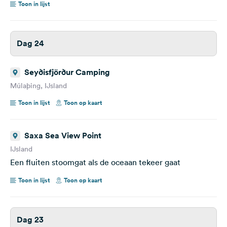
Toon in lijst
Dag 24
Seyðisfjörður Camping
Múlaþing, IJsland
Toon in lijst
Toon op kaart
Saxa Sea View Point
IJsland
Een fluiten stoomgat als de oceaan tekeer gaat
Toon in lijst
Toon op kaart
Dag 23