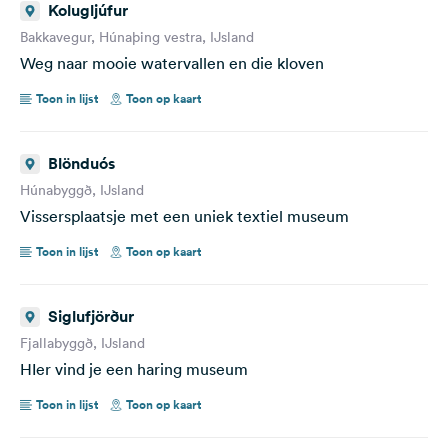
Kolugljúfur
Bakkavegur, Húnaþing vestra, IJsland
Weg naar mooie watervallen en die kloven
Toon in lijst
Toon op kaart
Blönduós
Húnabyggð, IJsland
Vissersplaatsje met een uniek textiel museum
Toon in lijst
Toon op kaart
Siglufjörður
Fjallabyggð, IJsland
HIer vind je een haring museum
Toon in lijst
Toon op kaart