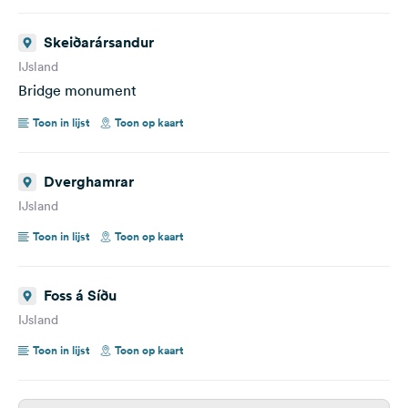
Skeiðarársandur
IJsland
Bridge monument
Toon in lijst
Toon op kaart
Dverghamrar
IJsland
Toon in lijst
Toon op kaart
Foss á Síðu
IJsland
Toon in lijst
Toon op kaart