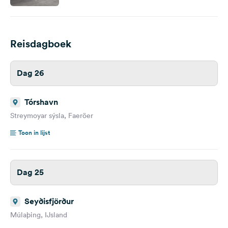
Reisdagboek
Dag 26
Tórshavn
Streymoyar sýsla, Faeröer
Toon in lijst
Dag 25
Seyðisfjörður
Múlaþing, IJsland