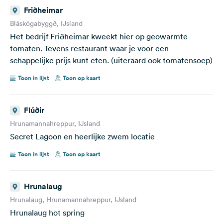
Friðheimar
Bláskógabyggð, IJsland
Het bedrijf Friðheimar kweekt hier op geowarmte
tomaten. Tevens restaurant waar je voor een
schappelijke prijs kunt eten. (uiteraard ook tomatensoep)
Toon in lijst
Toon op kaart
Flúðir
Hrunamannahreppur, IJsland
Secret Lagoon en heerlijke zwem locatie
Toon in lijst
Toon op kaart
Hrunalaug
Hrunalaug, Hrunamannahreppur, IJsland
Hrunalaug hot spring