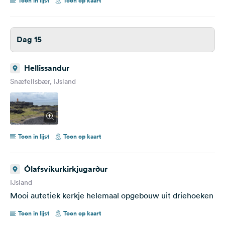
Toon in lijst
Toon op kaart
Dag 15
Hellissandur
Snæfellsbær, IJsland
Toon in lijst
Toon op kaart
Ólafsvíkurkirkjugarður
IJsland
Mooi autetiek kerkje helemaal opgebouw uit driehoeken
Toon in lijst
Toon op kaart