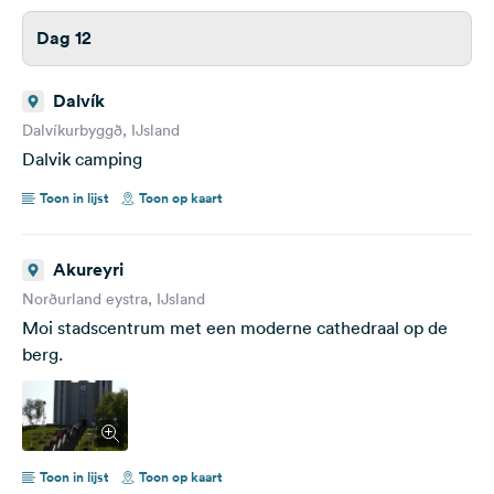
Dag 12
Dalvík
Dalvíkurbyggð, IJsland
Dalvik camping
Toon in lijst
Toon op kaart
Akureyri
Norðurland eystra, IJsland
Moi stadscentrum met een moderne cathedraal op de
berg.
Toon in lijst
Toon op kaart