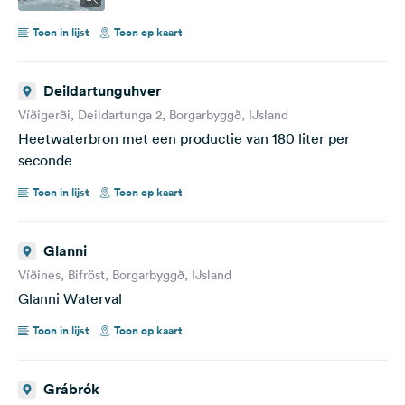
Toon in lijst
Toon op kaart
Deildartunguhver
Víðigerði, Deildartunga 2, Borgarbyggð, IJsland
Heetwaterbron met een productie van 180 liter per
seconde
Toon in lijst
Toon op kaart
Glanni
Víðines, Bifröst, Borgarbyggð, IJsland
Glanni Waterval
Toon in lijst
Toon op kaart
Grábrók