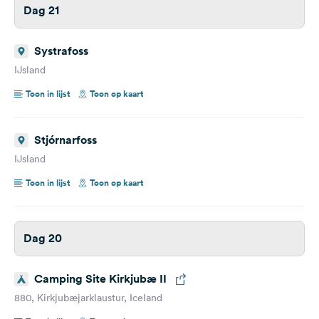
Dag 21
Systrafoss
IJsland
Toon in lijst
Toon op kaart
Stjórnarfoss
IJsland
Toon in lijst
Toon op kaart
Dag 20
Camping Site Kirkjubæ II
880, Kirkjubæjarklaustur, Iceland