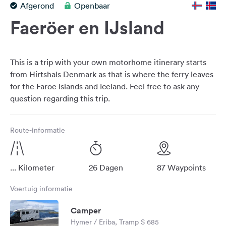
Afgerond
Openbaar
Feedback
Faeröer en IJsland
Taal:
Nederlands
This is a trip with your own motorhome itinerary starts
Volg
from Hirtshals Denmark as that is where the ferry leaves
ons
for the Faroe Islands and Iceland. Feel free to ask any
op
social
media
Route-informatie
Facebook
Instagram
... Kilometer
26 Dagen
87 Waypoints
Voertuig informatie
Camper
Hymer / Eriba, Tramp S 685