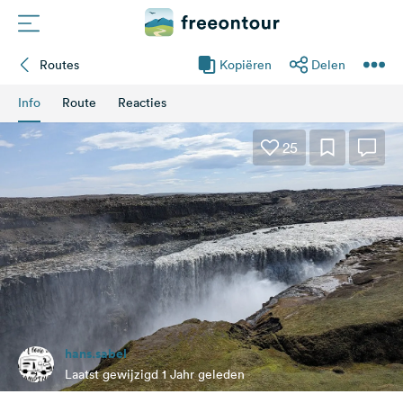
Routes
Kopiëren
Delen
Routes
Info
Route
Reacties
Campings
25
Magazine
Partners
Registreren
Inloggen
hans.sabel
Nieuwsbrief
Laatst gewijzigd 1 Jahr geleden
Vragen &