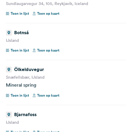
Sundlaugarvegur 34, 105, Reykjavík, Iceland
Toon in lijst
Toon op kaart
Botnsá
IJsland
Toon in lijst
Toon op kaart
Ölkelduvegur
Snæfellsbær, IJsland
Mineral spring
Toon in lijst
Toon op kaart
Bjarnafoss
IJsland