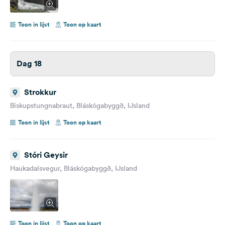
Toon in lijst
Toon op kaart
Dag 18
Strokkur
Biskupstungnabraut, Bláskógabyggð, IJsland
Toon in lijst
Toon op kaart
Stóri Geysir
Haukadalsvegur, Bláskógabyggð, IJsland
Toon in lijst
Toon op kaart