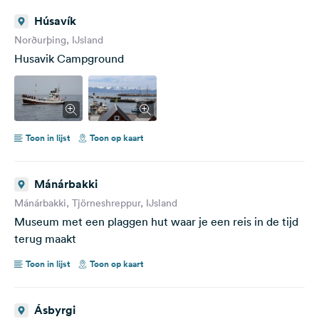
Húsavík
Norðurþing, IJsland
Husavik Campground
Toon in lijst
Toon op kaart
Mánárbakki
Mánárbakki, Tjörneshreppur, IJsland
Museum met een plaggen hut waar je een reis in de tijd
terug maakt
Toon in lijst
Toon op kaart
Ásbyrgi