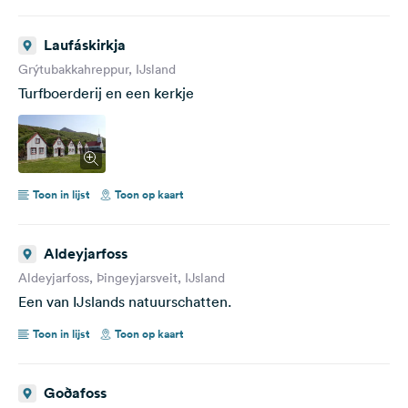
Laufáskirkja
Grýtubakkahreppur, IJsland
Turfboerderij en een kerkje
Toon in lijst
Toon op kaart
Aldeyjarfoss
Aldeyjarfoss, Þingeyjarsveit, IJsland
Een van IJslands natuurschatten.
Toon in lijst
Toon op kaart
Goðafoss