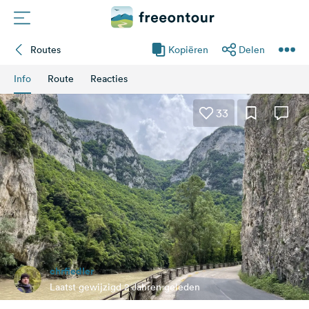
Routes
Kopiëren
Delen
Routes
Info
Route
Reacties
Campings
33
Magazine
Partners
Registreren
Inloggen
chrfiedler
Nieuwsbrief
Laatst gewijzigd 2 Jahren geleden
Vragen &