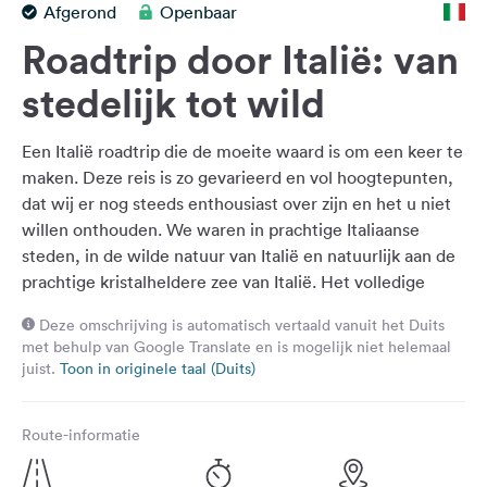
Afgerond
Openbaar
Feedback
Roadtrip door Italië: van
Taal:
Nederlands
stedelijk tot wild
Een Italië roadtrip die de moeite waard is om een keer te
Volg
ons
maken. Deze reis is zo gevarieerd en vol hoogtepunten,
op
dat wij er nog steeds enthousiast over zijn en het u niet
social
willen onthouden. We waren in prachtige Italiaanse
media
steden, in de wilde natuur van Italië en natuurlijk aan de
prachtige kristalheldere zee van Italië. Het volledige
Facebook
reisverslag vind je hier op mijn blog:
Instagram
Deze omschrijving is automatisch vertaald vanuit het Duits
https://www.christian-fiedler-wildlife.de/on-
met behulp van Google Translate en is mogelijk niet helemaal
tour/roadtrips/italien-roadtrip-urban-to-wild/
juist.
Toon in originele taal (Duits)
Route-informatie