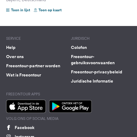
Toon in lijst
Toon op kaart
SERVICE
JURIDISCH
Help
Colofon
Over ons
Freeontour-
gebruiksvoorwaarden
Freeontour-partner worden
Freeontour-privacybeleid
Wat is Freeontour
Juridische Informatie
FREEONTOUR APPS
VOLG ONS OP SOCIAL MEDIA
Facebook
Instagram