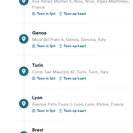
Rue Alfred Mortier 5, Nice, Nice, Alpes-Maritimes,
France
Turin
Toon in lijst
Toon op kaart
Corso San Maurizio 67, Turin, Turin, Italy
Toon op kaart
Genoa
Mura del Prato 6, Genoa, Genova, Italy
171,0 km
1 uur 42 min.
Toon in lijst
Toon op kaart
Lyon
Avenue Félix Faure 1, Lyon, Lyon, Rhône, France
Turin
Corso San Maurizio 67, Turin, Turin, Italy
Toon op kaart
Toon in lijst
Toon op kaart
303,8 km
3 uur 7 min.
Lyon
Brest
Avenue Félix Faure 1, Lyon, Lyon, Rhône, France
Rue de la Deuxième Division Blindée 16, Brest,
Toon in lijst
Toon op kaart
Finistère, Brittany, France
Toon op kaart
Brest