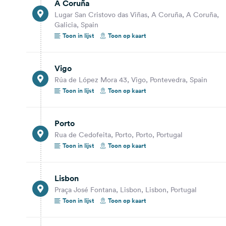
A Coruña
Gibraltar, Andalusia, Spain
Lugar San Cristovo das Viñas, A Coruña, A Coruña,
Toon op kaart
Galicia, Spain
Toon in lijst
Toon op kaart
623,6 km
5 uur 32 min.
Málaga
Vigo
Calle Orfila 10, Málaga, Málaga-Costa del Sol,
Rúa de López Mora 43, Vigo, Pontevedra, Spain
Andalusia, Spain
Toon in lijst
Toon op kaart
Toon op kaart
Porto
136,3 km
1 uur 21 min.
Rua de Cedofeita, Porto, Porto, Portugal
Toon in lijst
Toon op kaart
Valencia
Plaza de España 4, Valencia, Valencia, Spain
Toon op kaart
Lisbon
Praça José Fontana, Lisbon, Lisbon, Portugal
615,9 km
5 uur 22 min.
Toon in lijst
Toon op kaart
Barcelona