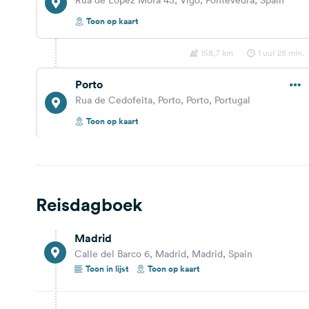
Toon op kaart
158,7 km
1 uur 28 min.
Porto
Rua de Cedofeita, Porto, Porto, Portugal
Toon op kaart
152,4 km
1 uur 32 min.
Lisbon
Reisdagboek
Praça José Fontana, Lisbon, Lisbon, Portugal
Toon op kaart
Madrid
314,8 km
2 uur 56 min.
Calle del Barco 6, Madrid, Madrid, Spain
Toon in lijst
Toon op kaart
Los Barrios
Calle de Currito la Justa, Los Barrios, Campo de