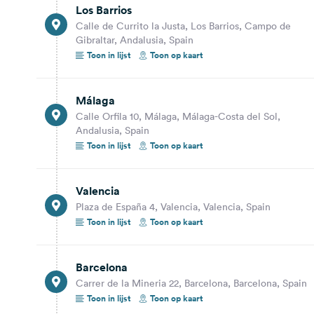
Los Barrios
Carrer de la Mineria 22, Barcelona, Barcelona, Spain
Calle de Currito la Justa, Los Barrios, Campo de
Toon op kaart
Gibraltar, Andalusia, Spain
Toon in lijst
Toon op kaart
353,0 km
3 uur 12 min.
Vitoria-Gasteiz
Málaga
Zabalgana hiribidea/Avenida de Zabalgana, Vitoria-
Calle Orfila 10, Málaga, Málaga-Costa del Sol,
Gasteiz, Albacete, Spain
Andalusia, Spain
Toon in lijst
Toon op kaart
Toon op kaart
558,5 km
4 uur 42 min.
Valencia
Plaza de España 4, Valencia, Valencia, Spain
Bordeaux
Toon in lijst
Toon op kaart
Rue de la Rousselle 68, Bordeaux, Bordeaux,
Gironde, France
Toon op kaart
Barcelona
Carrer de la Mineria 22, Barcelona, Barcelona, Spain
343,0 km
3 uur 10 min.
Toon in lijst
Toon op kaart