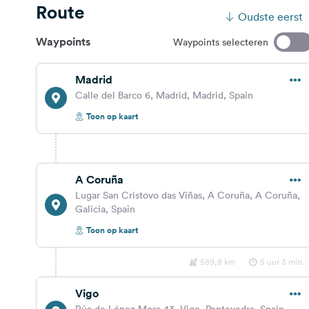
Route
Oudste eerst
Waypoints
Waypoints selecteren
Madrid
Calle del Barco 6, Madrid, Madrid, Spain
Toon op kaart
A Coruña
Lugar San Cristovo das Viñas, A Coruña, A Coruña,
Galicia, Spain
Toon op kaart
589,8 km
5 uur 3 min.
Vigo
Rúa de López Mora 43, Vigo, Pontevedra, Spain