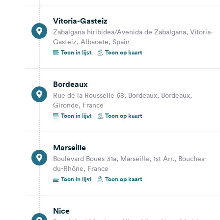
Marseille
Vitoria-Gasteiz
Boulevard Boues 31a, Marseille, 1st Arr., Bouches-
du-Rhône, France
Zabalgana hiribidea/Avenida de Zabalgana, Vitoria-
Gasteiz, Albacete, Spain
Toon op kaart
Toon in lijst
Toon op kaart
646,6 km
5 uur 34 min.
Bordeaux
Nice
Rue de la Rousselle 68, Bordeaux, Bordeaux,
Rue Alfred Mortier 5, Nice, Nice, Alpes-Maritimes,
Gironde, France
France
Toon in lijst
Toon op kaart
Toon op kaart
Marseille
197,4 km
1 uur 57 min.
Boulevard Boues 31a, Marseille, 1st Arr., Bouches-
du-Rhône, France
Genoa
Toon in lijst
Toon op kaart
Mura del Prato 6, Genoa, Genova, Italy
Toon op kaart
Nice
193,3 km
2 uur 1 min.