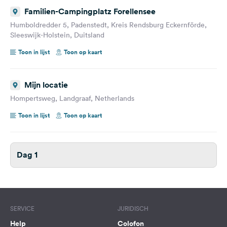
Familien-Campingplatz Forellensee
Humboldredder 5, Padenstedt, Kreis Rendsburg Eckernförde,
Sleeswijk-Holstein, Duitsland
Toon in lijst
Toon op kaart
Mijn locatie
Hompertsweg, Landgraaf, Netherlands
Toon in lijst
Toon op kaart
Dag 1
SERVICE
JURIDISCH
Help
Colofon