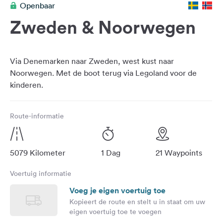
Openbaar
Feedback
Zweden & Noorwegen
Taal:
Nederlands
Via Denemarken naar Zweden, west kust naar
Volg
Noorwegen. Met de boot terug via Legoland voor de
ons
op
social
media
Route-informatie
Facebook
Instagram
5079 Kilometer
1 Dag
21 Waypoints
Voertuig informatie
Voeg je eigen voertuig toe
Kopieert de route en stelt u in staat om uw
eigen voertuig toe te voegen