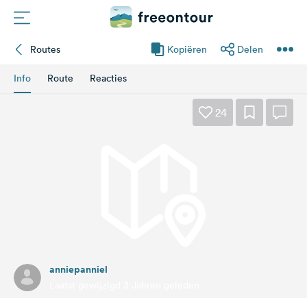
Routes
Kopiëren
Delen
Routes
Info
Route
Reacties
Campings
24
Magazine
Partners
Registreren
Inloggen
anniepanniel
Nieuwsbrief
Laatst gewijzigd 3 Jahren geleden
Vragen &