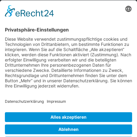
ZELT.ORG
CAMPSITE AWARD
© Copyright 2017 -
2026 | by
Chiemsee Strandcamping
| All
Rights Reserved | Webdesign by
cso24.de
|
Cookie-