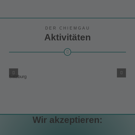
DER CHIEMGAU
Aktivitäten
Salzburg
Ru
Wir akzeptieren: