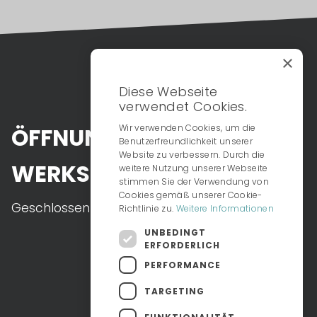
×
Diese Webseite
verwendet Cookies.
Wir verwenden Cookies, um die
ÖFFNUNGSZEITEN
Benutzerfreundlichkeit unserer
Website zu verbessern. Durch die
WERKSTATT
weitere Nutzung unserer Webseite
stimmen Sie der Verwendung von
Cookies gemäß unserer Cookie-
Geschlossen
Richtlinie zu.
Weitere Informationen
UNBEDINGT
ERFORDERLICH
PERFORMANCE
TARGETING