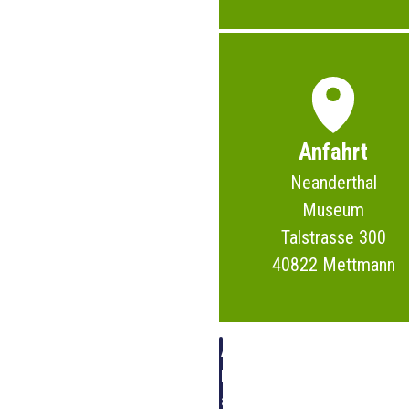
Anfahrt
Neanderthal
Museum
Talstrasse 300
40822 Mettmann
Alle
Besuchsinfos
auf