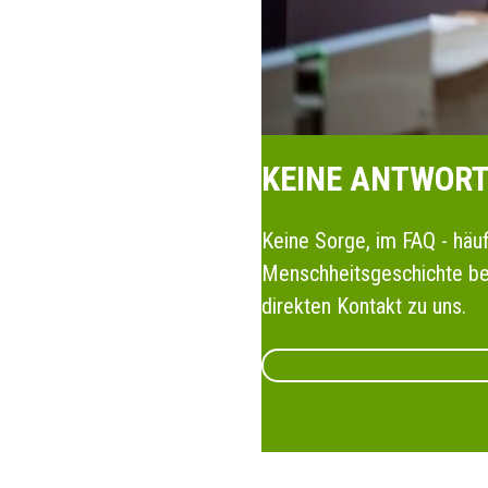
KEINE ANTWORT
Keine Sorge, im FAQ - häuf
Menschheitsgeschichte bew
direkten Kontakt zu uns.