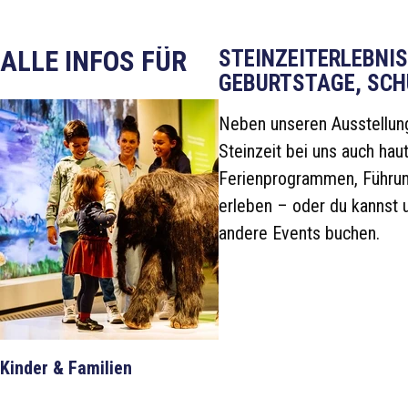
ALLE INFOS FÜR
ODER
STEINZEITERLEBNIS
GEBURTSTAGE, SCH
GEHE
DIREKT
Neben unseren Ausstellun
ZU
Steinzeit bei uns auch hau
Ferienprogrammen, Führun
UNSEREN
erleben – oder du kannst 
BESTSELLERN
andere Events buchen.
Kinder & Familien
Schulen & Kitas