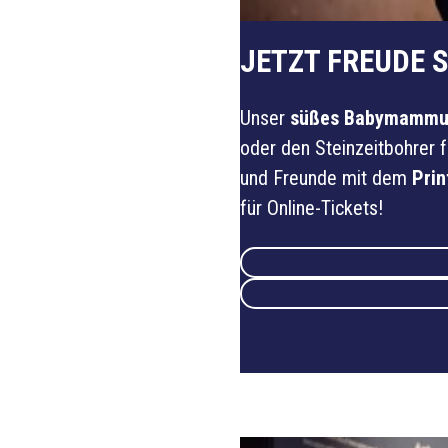
JETZT FREUDE 
Unser
süßes Babymammut
oder den Steinzeitbohrer f
und Freunde mit dem
Pri
für Online-Tickets!