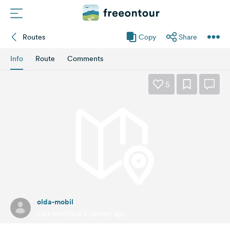
Routes
Copy
Share
Routes
Info
Route
Comments
Campings
5
Magazine
Partners
Register
Login
olda-mobil
Newsletter
Last modified 3 Jahren ago
Questions