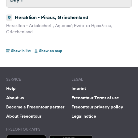
Heraklion - Piräus, Griechenland
Heraklion - Arkalochori , Δημοτική Ενότητα Ηρακλείου,
Griechenland
Show in list
Show on map
SERVICE
LEGAL
Help
Imprint
About us
Freeontour Terms of use
Become a Freeontour partner
Freeontour privacy policy
About Freeontour
Legal notice
FREEONTOUR APPS