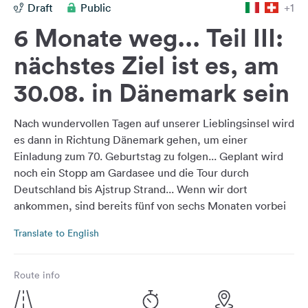
Draft
Public
+1
&
Feedback
6 Monate weg... Teil III:
Language:
nächstes Ziel ist es, am
English
30.08. in Dänemark sein
Follow
Nach wundervollen Tagen auf unserer Lieblingsinsel wird
us
on
es dann in Richtung Dänemark gehen, um einer
social
Einladung zum 70. Geburtstag zu folgen... Geplant wird
media
noch ein Stopp am Gardasee und die Tour durch
Deutschland bis Ajstrup Strand... Wenn wir dort
Facebook
ankommen, sind bereits fünf von sechs Monaten vorbei
Instagram
:-(
Translate to English
Route info