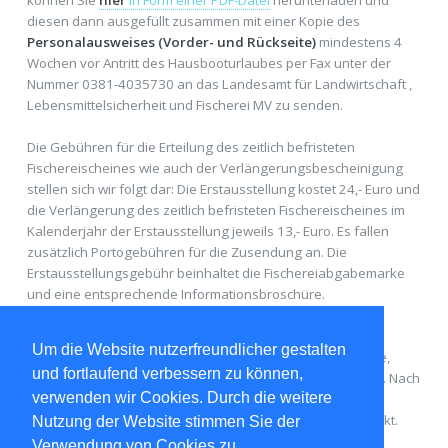
diesen dann ausgefüllt zusammen mit einer Kopie des
Personalausweises (Vorder- und Rückseite)
mindestens 4
Wochen vor Antritt des Hausbooturlaubes per Fax unter der
Nummer 0381-4035730 an das Landesamt für Landwirtschaft ,
Lebensmittelsicherheit und Fischerei MV zu senden.
Die Gebühren für die Erteilung des zeitlich befristeten
Fischereischeines wie auch der Verlängerungsbescheinigung
stellen sich wir folgt dar: Die Erstausstellung kostet 24,- Euro und
die Verlängerung des zeitlich befristeten Fischereischeines im
Kalenderjahr der Erstausstellung jeweils 13,- Euro. Es fallen
zusätzlich Portogebühren für die Zusendung an. Die
Erstausstellungsgebühr beinhaltet die Fischereiabgabemarke
und eine entsprechende Informationsbroschüre.
Nach dem Eingang des Antrages auf Ausstellung des
Um die Website nutzerfreundlicher gestalten
Touristenfischereischeines und der Personalausweiskopie,
und fortlaufend verbessern zu können,
erhält der Antragsteller einen Gebührenbescheid per Post. Nach
verwenden wir Cookies. Durch die weitere
erfolgtem vollständigem Zahlungseingang wird der
Fischereischein per Einschreiben mit Rückschein zugeschickt.
Nutzung der Website stimmen Sie der
Verwendung von Cookies zu.