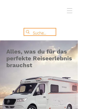
Alles, was du für das
perfekte Reiseerlebnis
brauchst