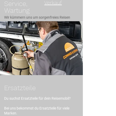
Verkauf
Service,
Wartung
Vermietun
Wir kümmern uns um sorgenfreies Reisen
g
Zum Kontakt
Ersatzteile
Du suchst Ersatzteile für dein Reisemobil?
Bei uns bekommst du Ersatzteile für viele
Marken.