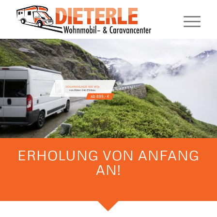
SOLARANLAGE 100 W/p
von Alden / inkl. Einbau
ab 899,- €
ERHOLUNG VON ANFANG
AN!