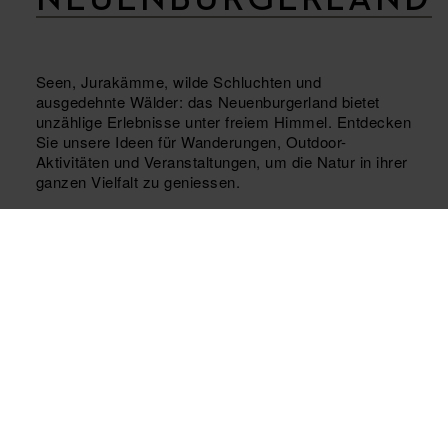
NEUENBURGERLAND
Seen, Jurakämme, wilde Schluchten und
ausgedehnte Wälder: das Neuenburgerland bietet
unzählige Erlebnisse unter freiem Himmel. Entdecken
Sie unsere Ideen für Wanderungen, Outdoor-
Aktivitäten und Veranstaltungen, um die Natur in ihrer
ganzen Vielfalt zu geniessen.
MEHR INFOS