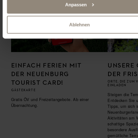
Anpassen
Ablehnen
EINFACH FERIEN MIT
UNSERE 
DER NEUENBURG
DER FRI
TOURIST CARD!
ORTE, DIE ZUM 
EINLADEN
GÄSTEKARTE
Steigen die Te
Gratis ÖV und Freizeitangebote. Ab einer
Entdecken Sie 
Übernachtung.
Tipps, um sich 
Neuenburgerlan
Aktivitäten am 
schattige Spazi
besondere Ausfl
gemütliche Ter