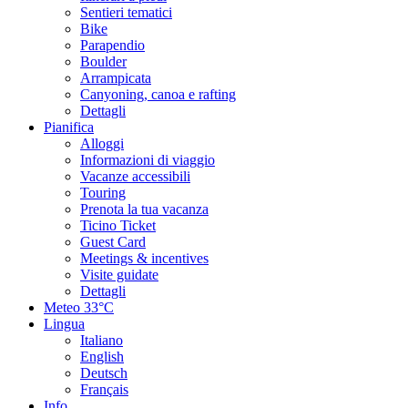
Sentieri tematici
Bike
Parapendio
Boulder
Arrampicata
Canyoning, canoa e rafting
Dettagli
Pianifica
Alloggi
Informazioni di viaggio
Vacanze accessibili
Touring
Prenota la tua vacanza
Ticino Ticket
Guest Card
Meetings & incentives
Visite guidate
Dettagli
Meteo
33°C
Lingua
Italiano
English
Deutsch
Français
Info