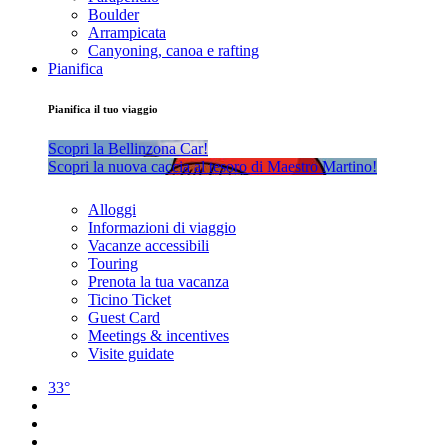
Boulder
Arrampicata
Canyoning, canoa e rafting
Pianifica
Pianifica il tuo viaggio
Scopri la Bellinzona Car!
Scopri la nuova caccia al tesoro di Maestro Martino!
Alloggi
Informazioni di viaggio
Vacanze accessibili
Touring
Prenota la tua vacanza
Ticino Ticket
Guest Card
Meetings & incentives
Visite guidate
33°