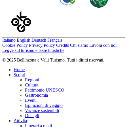
Italiano
English
Deutsch
Français
Cookie Policy
Privacy Policy
Credits
Chi siamo
Lavora con noi
Legge sul turismo e tasse turistiche
© 2025 Bellinzona e Valli Turismo. Tutti i diritti riservati.
Home
Scopri
Regioni
Cultura
Patrimonio UNESCO
Gastronomia
Eventi
Ispirazioni di viaggio
Vacanze sostenibili
Dettagli
Attività
Itinerari a piedi