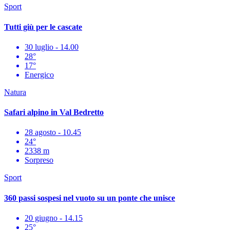
Sport
Tutti giù per le cascate
30 luglio - 14.00
28°
17°
Energico
Natura
Safari alpino in Val Bedretto
28 agosto - 10.45
24°
2338 m
Sorpreso
Sport
360 passi sospesi nel vuoto su un ponte che unisce
20 giugno - 14.15
25°