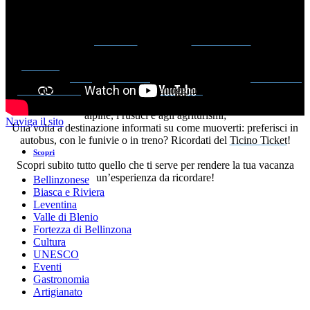
La regione di Bellinzona e Valli offre diversi tipi di attività, da quelle
più rilassanti a quelle per gli amanti dell’avventura e del
divertimento in mezzo alla natura. Scegli tra diverse tipologie di
sport ed
escursioni
a piedi o in
mountainbike
.
Pianifica
subito le tue vacanze in tutta semplicità: scegli come
arrivare, se in
treno
, in
macchina
o in moto attraverso il
Grand Tour
of Switzerland
! Decidi poi dove
alloggiare
: il territorio propone
diverse opzioni, dai piccoli hotel alle case vacanza, fino alle capanne
alpine, i rustici e agli agriturismi;
Naviga il sito
Una volta a destinazione informati su come muoverti: preferisci in
autobus, con le funivie o in treno? Ricordati del
Ticino Ticket
!
Scopri
Scopri subito tutto quello che ti serve per rendere la tua vacanza
un’esperienza da ricordare!
Bellinzonese
Biasca e Riviera
Leventina
Valle di Blenio
Fortezza di Bellinzona
Cultura
UNESCO
Eventi
Gastronomia
Artigianato