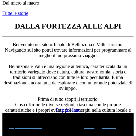
Dal micro al macro
Tutte le storie
DALLA FORTEZZA ALLE ALPI
Benvenuto nel sito ufficiale di Bellinzona e Valli Turismo.
Navigando sul sito potrai trovare informazioni per programmare al
meglio il tuo prossimo viaggio.
Bellinzona e Valli è una regione autentica, caratterizzata da un
territorio variegato dove natura,
cultura
,
gastronomia
, storia e
tradizioni si intrecciano con tutte le loro peculiarità. È una
destinazione
ancora tutta da esplorare e con un grande potenziale di
sviluppo.
Prima di tutto
scopri il territorio
:
Cosa offrono le diverse regioni, ciascuna con le proprie
caratteristiche e i propri
eventi
Di più
; poi immergiti nella cultura locale e
Meno
nella sua gustosa gastronomia.
Esplora le attività
da svolgere durante l'
estate
e l’
inverno
: ogni
momento dell’anno è buono per vivere esperienze indimenticabili!