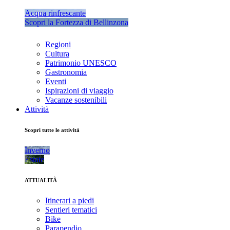
Acqua rinfrescante
Scopri la Fortezza di Bellinzona
Regioni
Cultura
Patrimonio UNESCO
Gastronomia
Eventi
Ispirazioni di viaggio
Vacanze sostenibili
Attività
Scopri tutte le attività
Inverno
Estate
ATTUALITÀ
Itinerari a piedi
Sentieri tematici
Bike
Parapendio