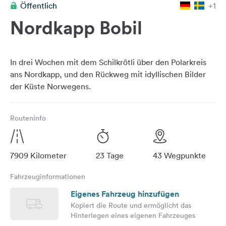
Öffentlich
+1
Feedback
Nordkapp Bobil
Sprache:
Deutsch
In drei Wochen mit dem Schilkrötli über den Polarkreis
Folge
ans Nordkapp, und den Rückweg mit idyllischen Bilder
uns
auf
Social
Media
Routeninfo
Facebook
Instagram
7909 Kilometer
23 Tage
43 Wegpunkte
Fahrzeuginformationen
Eigenes Fahrzeug hinzufügen
Kopiert die Route und ermöglicht das
Hinterlegen eines eigenen Fahrzeuges