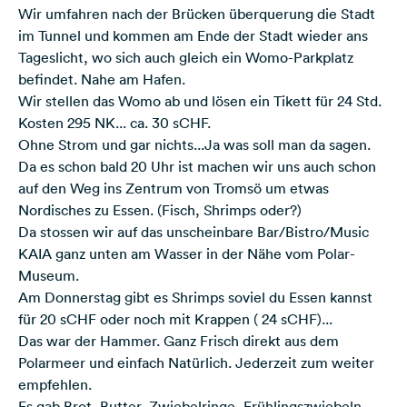
Wir umfahren nach der Brücken überquerung die Stadt
im Tunnel und kommen am Ende der Stadt wieder ans
Tageslicht, wo sich auch gleich ein Womo-Parkplatz
befindet. Nahe am Hafen.
Wir stellen das Womo ab und lösen ein Tikett für 24 Std.
Kosten 295 NK... ca. 30 sCHF.
Ohne Strom und gar nichts...Ja was soll man da sagen.
Da es schon bald 20 Uhr ist machen wir uns auch schon
auf den Weg ins Zentrum von Tromsö um etwas
Nordisches zu Essen. (Fisch, Shrimps oder?)
Da stossen wir auf das unscheinbare Bar/Bistro/Music
KAIA ganz unten am Wasser in der Nähe vom Polar-
Museum.
Am Donnerstag gibt es Shrimps soviel du Essen kannst
für 20 sCHF oder noch mit Krappen ( 24 sCHF)...
Das war der Hammer. Ganz Frisch direkt aus dem
Polarmeer und einfach Natürlich. Jederzeit zum weiter
empfehlen.
Es gab Brot, Butter, Zwiebelringe, Frühlingszwiebeln