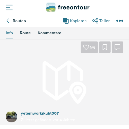
Routen
Kopieren
Teilen
Routen
Info
Route
Kommentare
Plätze
99
Magazin
Partner
Registrieren
Einloggen
yetemworkikuht007
Newsletter
Zuletzt geändert vor 4 Jahren
Fragen &