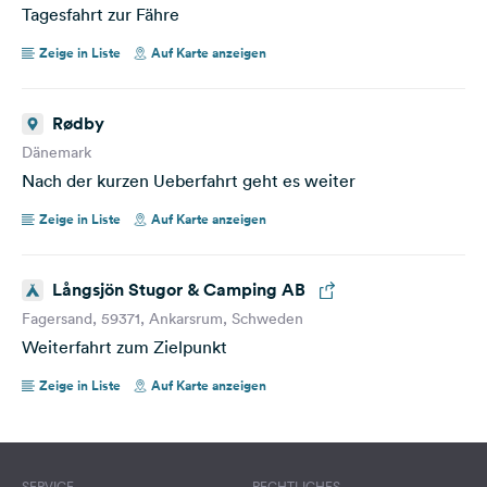
Tagesfahrt zur Fähre
Die Strecke in der Karte zeigt an,dass wir ueber A2 und
Zeige in Liste
Auf Karte anzeigen
dann A1 fahren.
Mach ich nicht so, denn von Wesel aus fahre ich auf die
Rødby
A31 nach Rheine und dann auf die A30 Richtung
Osnabrück zur A1
Dänemark
Nach der kurzen Ueberfahrt geht es weiter
Zeige in Liste
Auf Karte anzeigen
Långsjön Stugor & Camping AB
Fagersand, 59371, Ankarsrum, Schweden
Weiterfahrt zum Zielpunkt
Zeige in Liste
Auf Karte anzeigen
SERVICE
RECHTLICHES