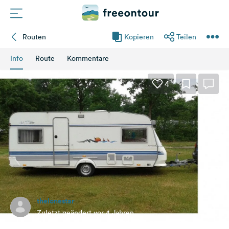
Routen
Kopieren
Teilen
Routen
Info
Route
Kommentare
Plätze
4
Magazin
Partner
Registrieren
Einloggen
thelonestar
Newsletter
Zuletzt geändert vor 4 Jahren
Fragen &