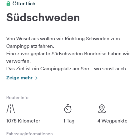
Öffentlich
Feedback
Südschweden
Sprache:
Deutsch
Von Wesel aus wollen wir Richtung Schweden zum
Folge
Campingplatz fahren.
uns
Eine zuvor geplante Südschweden Rundreise haben wir
auf
verworfen.
Social
Das Ziel ist ein Campingplatz am See... wo sonst auch..
Media
😁
Zeige mehr
Facebook
Von hier aus lassen sich kleinere Tagesfahrten
Instagram
Routeninfo
unternehmen.
Astrid Lindgren Kulissen , ein Elchpark (20 km entfernt)
und diverse andere Städte. Mit dem Rad ins Nachbardorf.
1078 Kilometer
1 Tag
4 Wegpunkte
Zuvor hatte ich berichtet, dass man in Lübeck zu
Fahrzeuginformationen
diversen Werksverkäufen kann.