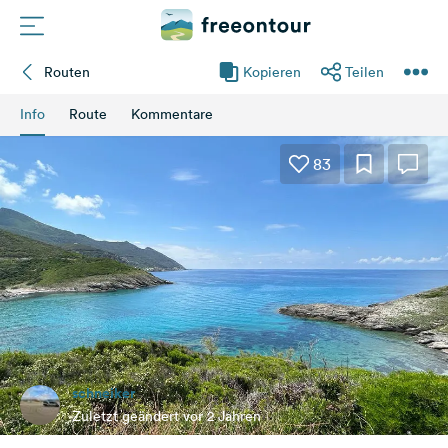
Routen
Kopieren
Teilen
Routen
Info
Route
Kommentare
Plätze
83
Magazin
Partner
Registrieren
Einloggen
schneiker
Newsletter
Zuletzt geändert vor 2 Jahren
Fragen &