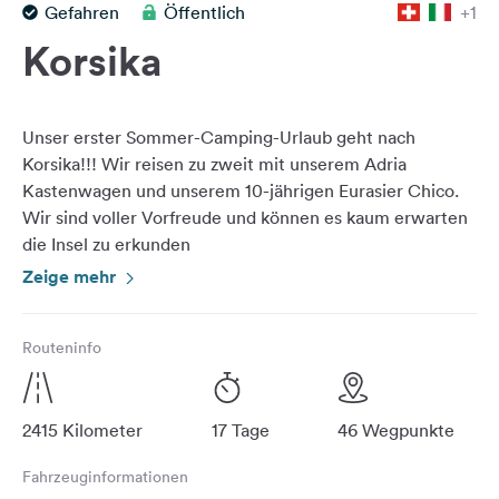
Gefahren
Öffentlich
+1
Feedback
Korsika
Sprache:
Deutsch
Unser erster Sommer-Camping-Urlaub geht nach
Folge
Korsika!!! Wir reisen zu zweit mit unserem Adria
uns
Kastenwagen und unserem 10-jährigen Eurasier Chico.
auf
Wir sind voller Vorfreude und können es kaum erwarten
Social
die Insel zu erkunden
Media
Zeige mehr
Facebook
Auf Korsika selbst haben wir genau 2 Wochen Zeit!
Instagram
Routeninfo
Eine grobe Route ist vorgefertigt: Wir fahren mit Corsica
Ferries von Livorono aus, Ankunft ist in Bastia, dann geht
es über das Cap Corse in den Norden über Saint Florent,
2415 Kilometer
17 Tage
46 Wegpunkte
L’Île Rousse und Calvi, über die Westküste in die
Calanche und die Flussgumpen über Ajaccio in Etappen
Fahrzeuginformationen
zum Süden nach Bonifacio wo auf Höhe Porto Vecchio