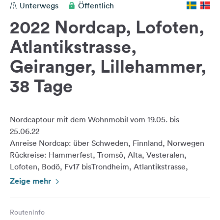
Unterwegs
Öffentlich
Feedback
2022 Nordcap, Lofoten,
Sprache:
Deutsch
Atlantikstrasse,
Geiranger, Lillehammer,
Folge
uns
38 Tage
auf
Social
Media
Nordcaptour mit dem Wohnmobil vom 19.05. bis
Facebook
25.06.22
Anreise Nordcap: über Schweden, Finnland, Norwegen
Instagram
Rückreise: Hammerfest, Tromsö, Alta, Vesteralen,
Lofoten, Bodö, Fv17 bisTrondheim, Atlantikstrasse,
Trolstigen,Geiranger, Loem, Lillehammer, Göteborg,
Zeige mehr
Routeninfo