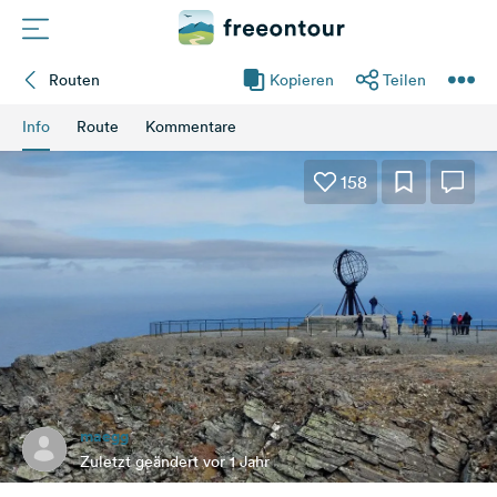
Routen
Kopieren
Teilen
Routen
Info
Route
Kommentare
Plätze
158
Magazin
Partner
Registrieren
Einloggen
maegg
Newsletter
Zuletzt geändert vor 1 Jahr
Fragen &