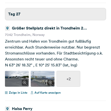
Tag 27
Größer Stellplatz direkt in Trondheim 2
Maskinistgata 7042 Trondheim Norway,N 63° 26'
7042 Trondheim, Norway
18.32" , E 10° 25' 15.83" (lat, lng)
Zentrum und Hafen von Trondheim gut fußläufig
erreichbar. Auch Stundenweise nutzbar. Nur begrenzt
Stromanschlüsse vorhanden. Für Stadtbesichtigung o.k.
Ansonsten recht teuer und ohne Charme.
N 63° 26' 18.32" , E 10° 25' 15.83" (lat, lng)
+2
Zeige in Liste
Auf Karte anzeigen
Halsa Ferry