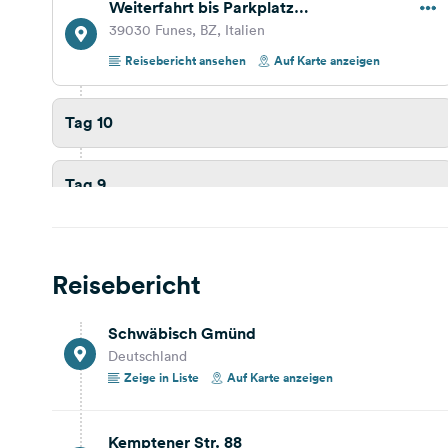
Weiterfahrt bis Parkplatz
Würzjoch/Börz
39030 Funes, BZ, Italien
Reisebericht ansehen
Auf Karte anzeigen
Tag 10
Tag 9
Tag 8
Reisebericht
Tag 7
Schwäbisch Gmünd
Deutschland
Tag 6
Zeige in Liste
Auf Karte anzeigen
Tag 5
Kemptener Str. 88