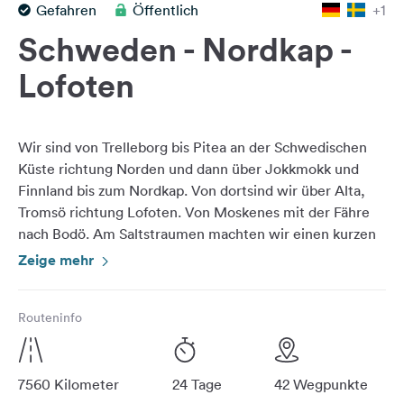
Gefahren
Öffentlich
+1
Feedback
Schweden - Nordkap -
Sprache:
Deutsch
Lofoten
Folge
uns
Wir sind von Trelleborg bis Pitea an der Schwedischen
auf
Küste richtung Norden und dann über Jokkmokk und
Social
Finnland bis zum Nordkap. Von dortsind wir über Alta,
Media
Tromsö richtung Lofoten. Von Moskenes mit der Fähre
nach Bodö. Am Saltstraumen machten wir einen kurzen
Facebook
halt, um die Gewaltige Strömung des Saltstraumen zu
Zeige mehr
Instagram
Routeninfo
7560 Kilometer
24 Tage
42 Wegpunkte