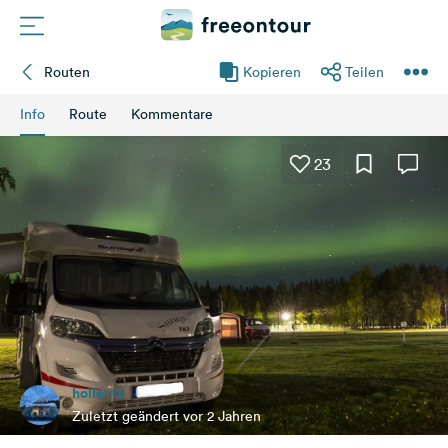
Routen
Kopieren
Teilen
Routen
Info
Route
Kommentare
Plätze
23
Magazin
Partner
Registrieren
Einloggen
holle112
Newsletter
Zuletzt geändert vor 2 Jahren
Fragen &