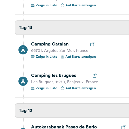
Paseo de Berio, 20018, Donostia-San Sebastián,
Zeige in Liste
Auf Karte anzeigen
Spain
Auf Karte anzeigen
Tag 13
Tag 11
Camping Catalan
48,0 km
49 Min.
66701, Argeles Sur Mer, France
Zeige in Liste
Auf Karte anzeigen
Camping Le Coq Hardi
Avenue Gérard Minardo, Lanton, Gironde, Neu-
Aquitanien, Frankreich
Camping les Brugues
Auf Karte anzeigen
Les Brugues, 11270, Fanjeaux, France
Zeige in Liste
Auf Karte anzeigen
65,3 km
1 Std. 15 Min.
Bordeaux
Tag 12
Gironde, Neu-Aquitanien, Frankreich
Auf Karte anzeigen
Autokarabanak Paseo de Berio