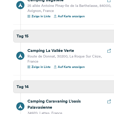
25 allée Antoine Pinay-Ile de la Barthelasse, 84000,
153,2 km
2 Std. 39 Min.
Avignon, France
Zeige in Liste
Auf Karte anzeigen
Camping Catalan
66701, Argeles Sur Mer, France
Auf Karte anzeigen
Tag 15
413,0 km
6 Std. 56 Min.
Camping La Vallée Verte
Camping les Brugues
Route de Donnat, 30200, La Roque Sur Cèze,
France
Les Brugues, 11270, Fanjeaux, France
Zeige in Liste
Auf Karte anzeigen
Auf Karte anzeigen
Tag 12
Tag 14
236,0 km
4 Std. 21 Min.
Camping Caravaning L'oasis
Palavasienne
Autokarabanak Paseo de Berio
34970, Lattes, France