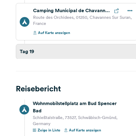
Camping Municipal de Chavannes
sur Suran
Route des Orchidees, 01250, Chavannes Sur Suran,
France
Auf Karte anzeigen
Tag 19
296,6 km
5 Std. 1 Min.
Parking des Combettes
Reisebericht
38650, Monestier-de-Clermont, France
Auf Karte anzeigen
Wohnmobilstellplatz am Bud Spencer
Bad
Tag 18
Schießtalstraße, 73527, Schwäbisch-Gmünd,
Germany
Zeige in Liste
Auf Karte anzeigen
Tag 17