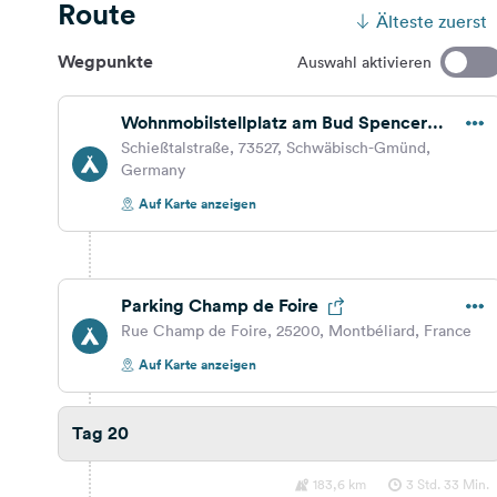
Route
Älteste zuerst
Wegpunkte
Auswahl aktivieren
Wohnmobilstellplatz am Bud Spencer
Bad
Schießtalstraße, 73527, Schwäbisch-Gmünd,
Germany
Auf Karte anzeigen
Parking Champ de Foire
Rue Champ de Foire, 25200, Montbéliard, France
Auf Karte anzeigen
Tag 20
183,6 km
3 Std. 33 Min.