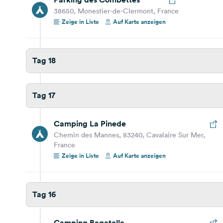
38650, Monestier-de-Clermont, France
118,9 km
1 Std. 56 Min.
Zeige in Liste
Auf Karte anzeigen
Camping La Vallée Verte
Route de Donnat, 30200, La Roque Sur Cèze,
Tag 18
France
Auf Karte anzeigen
Tag 17
Tag 14
Camping La Pinede
196,3 km
3 Std.
Chemin des Mannes, 83240, Cavalaire Sur Mer,
France
Zeige in Liste
Auf Karte anzeigen
Camping Caravaning L'oasis
Palavasienne
34970, Lattes, France
Auf Karte anzeigen
Tag 16
Tag 13
Camping Bagatelle