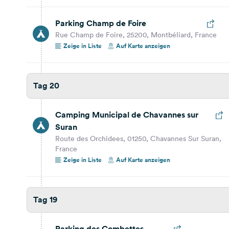
214,1 km
3 Std. 17 Min.
Parking Champ de Foire
Rue Champ de Foire, 25200, Montbéliard, France
Camping La Pinede
Zeige in Liste
Auf Karte anzeigen
Chemin des Mannes, 83240, Cavalaire Sur Mer,
France
Auf Karte anzeigen
Tag 20
Tag 16
Camping Municipal de Chavannes sur
Suran
44,7 km
44 Min.
Route des Orchidees, 01250, Chavannes Sur Suran,
France
Camping Bagatelle
Zeige in Liste
Auf Karte anzeigen
25 allée Antoine Pinay-Ile de la Barthelasse, 84000,
Avignon, France
Auf Karte anzeigen
Tag 19
Tag 15
Parking des Combettes