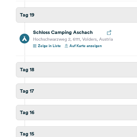
Tag 19
Tag 11
Schloss Camping Aschach
Tag 10
Hochschwarzweg 2, 6111, Volders, Austria
Zeige in Liste
Auf Karte anzeigen
Tag 9
Tag 18
Tag 8
Tag 17
Tag 7
Tag 6
Tag 16
Tag 5
Tag 15