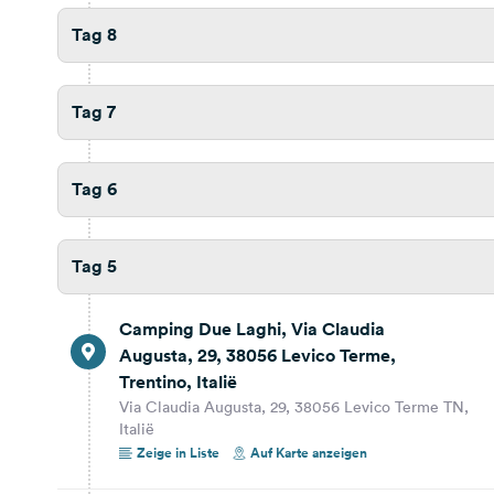
Tag 8
Tag 2
432,1 km
4 Std. 45 Min.
Tag 7
Campingplatz Rhönperle, Duitsland
Zum Schmelzhof 36, Motten-Kothen, Duitsland
Tag 6
Reisebericht ansehen
Auf Karte anzeigen
256,1 km
2 Std. 39 Min.
Tag 5
Apeldoorn
Camping Due Laghi, Via Claudia
Gelderland, Nederland
Augusta, 29, 38056 Levico Terme,
Auf Karte anzeigen
Trentino, Italië
Via Claudia Augusta, 29, 38056 Levico Terme TN,
Italië
Tag 1
Zeige in Liste
Auf Karte anzeigen