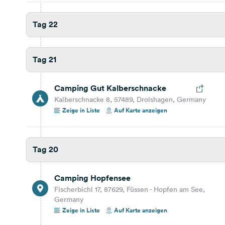
Reisebericht ansehen
Auf Karte anzeigen
Tag 22
Tag 18
Tag 21
Tag 17
Camping Gut Kalberschnacke
Tag 16
Kalberschnacke 8, 57489, Drolshagen, Germany
Zeige in Liste
Auf Karte anzeigen
Tag 15
Tag 20
Tag 14
Camping Hopfensee
Tag 13
Fischerbichl 17, 87629, Füssen - Hopfen am See,
Germany
Zeige in Liste
Auf Karte anzeigen
Tag 12