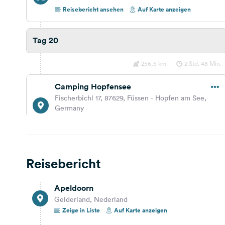
Reisebericht ansehen
Auf Karte anzeigen
Tag 20
256,5 km
2 Std. 48 Min.
Camping Hopfensee
Fischerbichl 17, 87629, Füssen - Hopfen am See,
Germany
Reisebericht ansehen
Auf Karte anzeigen
Tag 19
Reisebericht
578,9 km
5 Std. 35 Min.
Apeldoorn
Gelderland, Nederland
Schloss Camping Aschach
Zeige in Liste
Auf Karte anzeigen
Hochschwarzweg 2, 6111, Volders, Austria