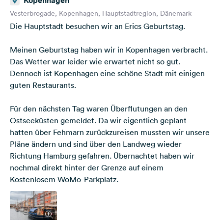
Kopenhagen
letzte Campingplatz auf uns wartet.
Am 8. und damit letzten Tag nehmen wir die Fähre nach
Vesterbrogade, Kopenhagen, Hauptstadtregion, Dänemark
Puttgarden und fahren über Fehmarn zurück nach
Die Hauptstadt besuchen wir an Erics Geburtstag.
Hamburg.
Meinen Geburtstag haben wir in Kopenhagen verbracht.
Das Wetter war leider wie erwartet nicht so gut.
Dennoch ist Kopenhagen eine schöne Stadt mit einigen
guten Restaurants.
Für den nächsten Tag waren Überflutungen an den
Ostseeküsten gemeldet. Da wir eigentlich geplant
hatten über Fehmarn zurückzureisen mussten wir unsere
Pläne ändern und sind über den Landweg wieder
Richtung Hamburg gefahren. Übernachtet haben wir
nochmal direkt hinter der Grenze auf einem
Kostenlosem WoMo-Parkplatz.