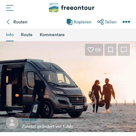
Routen
Kopieren
Teilen
Routen
Info
Route
Kommentare
Plätze
59
Magazin
Partner
Registrieren
Einloggen
ericwik
Newsletter
Zuletzt geändert vor 1 Jahr
Fragen &