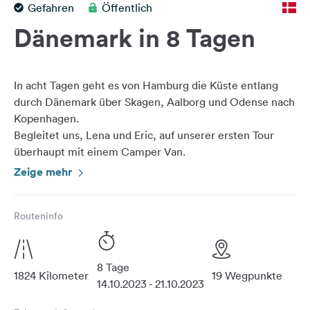
Gefahren
Öffentlich
Feedback
Dänemark in 8 Tagen
Sprache:
Deutsch
In acht Tagen geht es von Hamburg die Küste entlang
Folge
durch Dänemark über Skagen, Aalborg und Odense nach
uns
Kopenhagen.
auf
Begleitet uns, Lena und Eric, auf unserer ersten Tour
Social
überhaupt mit einem Camper Van.
Media
Ihr könnt uns auf Instagram (@ericwik) und auch unter
Zeige mehr
Facebook
www.twitch.com/holzapfel begleiten. Es wird Storys,
Beiträge und Livestreams geben.
Instagram
Routeninfo
Folgende Tour ist geplant, aber wir sind auch offen für
spontane Alternativen:
8 Tage
1824 Kilometer
19 Wegpunkte
14.10.2023 - 21.10.2023
Wir starten die Tour mit unserem Auto in der Nähe von
Köln und ab 13 Uhr steigen wir in Hamburg in den Van