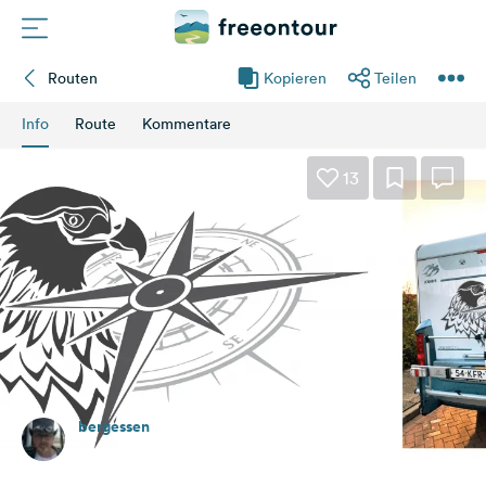
Routen
Kopieren
Teilen
Routen
Info
Route
Kommentare
Plätze
13
Magazin
Partner
Registrieren
Einloggen
bergessen
Newsletter
Zuletzt geändert vor 4 Jahren
Fragen &