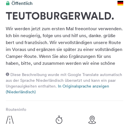
Öffentlich
Feedback
TEUTOBURGERWALD.
Sprache:
Deutsch
Wir werden jetzt zum ersten Mal freeontour verwenden.
Ich bin neugierig, folge uns und hilf uns, danke. grüße
Folge
bert und französisch. Wir vervollständigen unsere Route
uns
im Voraus und ergänzen sie später zu einer vollständigen
auf
Camper-Route. Wenn Sie also Ergänzungen für uns
Social
haben, bitte, und zusammen werden wir eine schöne
Media
Route daraus machen.
Facebook
Diese Beschreibung wurde mit Google Translate automatisch
aus der Sprache Niederländisch übersetzt und kann ein paar
Instagram
Ungenauigkeiten enthalten.
In Originalsprache anzeigen
(Niederländisch)
Routeninfo