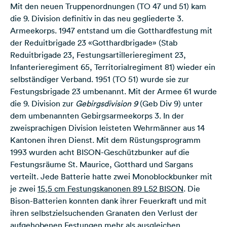
Mit den neuen Truppenordnungen (TO 47 und 51) kam
die 9. Division definitiv in das neu gegliederte 3.
Armeekorps. 1947 entstand um die Gotthardfestung mit
der Reduitbrigade 23 «Gotthardbrigade» (Stab
Reduitbrigade 23, Festungsartillerieregiment 23,
Infanterieregiment 65, Territorialregiment 81) wieder ein
selbständiger Verband. 1951 (TO 51) wurde sie zur
Festungsbrigade 23 umbenannt. Mit der Armee 61 wurde
die 9. Division zur
Gebirgsdivision 9
(Geb Div 9) unter
dem umbenannten Gebirgsarmeekorps 3. In der
zweisprachigen Division leisteten Wehrmänner aus 14
Kantonen ihren Dienst. Mit dem Rüstungsprogramm
1993 wurden acht BISON-Geschützbunker auf die
Festungsräume St. Maurice, Gotthard und Sargans
verteilt. Jede Batterie hatte zwei Monoblockbunker mit
je zwei
15,5 cm Festungskanonen 89 L52 BISON
. Die
Bison-Batterien konnten dank ihrer Feuerkraft und mit
ihren selbstzielsuchenden Granaten den Verlust der
aufgehobenen Festungen mehr als ausgleichen.