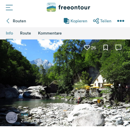
Routen
Kopieren
Teilen
Routen
Info
Route
Kommentare
Plätze
26
Magazin
Partner
Registrieren
Einloggen
axis
Newsletter
Zuletzt geändert vor 1 Jahr
Fragen &