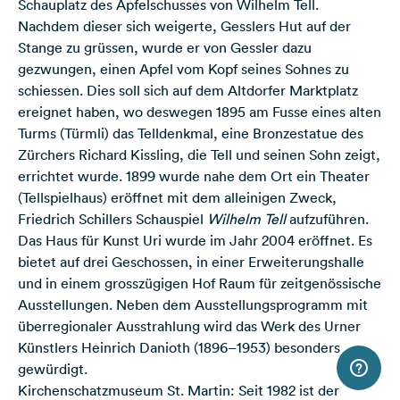
Schauplatz des Apfelschusses von Wilhelm Tell.
Nachdem dieser sich weigerte, Gesslers Hut auf der
Stange zu grüssen, wurde er von Gessler dazu
gezwungen, einen Apfel vom Kopf seines Sohnes zu
schiessen. Dies soll sich auf dem Altdorfer Marktplatz
ereignet haben, wo deswegen 1895 am Fusse eines alten
Turms (Türmli) das Telldenkmal, eine Bronzestatue des
Zürchers Richard Kissling, die Tell und seinen Sohn zeigt,
errichtet wurde. 1899 wurde nahe dem Ort ein Theater
(Tellspielhaus) eröffnet mit dem alleinigen Zweck,
Friedrich Schillers Schauspiel
Wilhelm Tell
aufzuführen.
Das Haus für Kunst Uri wurde im Jahr 2004 eröffnet. Es
bietet auf drei Geschossen, in einer Erweiterungshalle
und in einem grosszügigen Hof Raum für zeitgenössische
Ausstellungen. Neben dem Ausstellungsprogramm mit
überregionaler Ausstrahlung wird das Werk des Urner
Künstlers Heinrich Danioth (1896–1953) besonders
gewürdigt.
Kirchenschatzmuseum St. Martin: Seit 1982 ist der