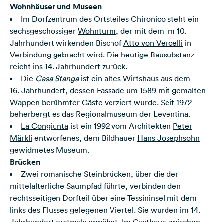
Wohnhäuser und Museen
Im Dorfzentrum des Ortsteiles Chironico steht ein
sechsgeschossiger
Wohnturm
, der mit dem im 10.
Jahrhundert wirkenden Bischof
Atto von Vercelli
in
Verbindung gebracht wird. Die heutige Bausubstanz
reicht ins 14. Jahrhundert zurück.
Die
Casa Stanga
ist ein altes Wirtshaus aus dem
16. Jahrhundert, dessen Fassade um 1589 mit gemalten
Wappen berühmter Gäste verziert wurde. Seit 1972
beherbergt es das Regionalmuseum der Leventina.
La Congiunta
ist ein 1992 vom Architekten
Peter
Märkli
entworfenes, dem Bildhauer
Hans Josephsohn
gewidmetes Museum.
Brücken
Zwei romanische Steinbrücken, über die der
mittelalterliche Saumpfad führte, verbinden den
rechtsseitigen Dorfteil über eine Tessininsel mit dem
links des Flusses gelegenen Viertel. Sie wurden im 14.
Jahrhundert erstmals erwähnt. Im Gasthaus zwischen