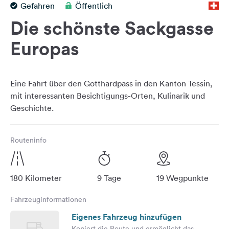
Gefahren
Öffentlich
Feedback
Die schönste Sackgasse
Sprache:
Deutsch
Europas
Folge
uns
Eine Fahrt über den Gotthardpass in den Kanton Tessin,
auf
mit interessanten Besichtigungs-Orten, Kulinarik und
Social
Media
Facebook
Routeninfo
Instagram
180 Kilometer
9 Tage
19 Wegpunkte
Fahrzeuginformationen
Eigenes Fahrzeug hinzufügen
Kopiert die Route und ermöglicht das