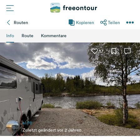
Routen
Kopieren
Teilen
Routen
Info
Route
Kommentare
Plätze
17
Magazin
Partner
Registrieren
Einloggen
al.70
Newsletter
Zuletzt geändert vor 2 Jahren
Fragen &