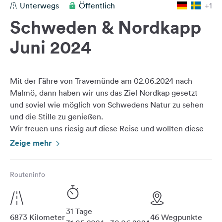
Unterwegs
Öffentlich
+1
Feedback
Schweden & Nordkapp
Sprache:
Deutsch
Juni 2024
Folge
uns
Mit der Fähre von Travemünde am 02.06.2024 nach
auf
Malmö, dann haben wir uns das Ziel Nordkap gesetzt
Social
und soviel wie möglich von Schwedens Natur zu sehen
Media
und die Stille zu genießen.
Wir freuen uns riesig auf diese Reise und wollten diese
Facebook
eigentlich schon im vorigen Jahr durchführen, jetzt
Zeige mehr
Instagram
haben wir’s verstanden, man darf nichts im Leben
Routeninfo
31 Tage
6873 Kilometer
46 Wegpunkte