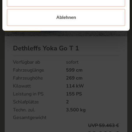
Ablehnen
Top Preis
Dethleffs Yoka Go T 1
Verfügbar ab
sofort
Fahrzeuglänge
599 cm
Fahrzeughöhe
269 cm
Kilowatt
114 kW
Leistung in PS
155 PS
Schlafplätze
2
Techn. zul.
3.500 kg
Gesamtgewicht
UVP 59.463 €