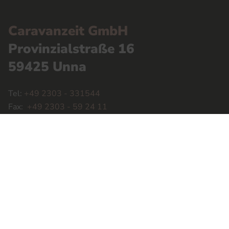
Caravanzeit GmbH
Provinzialstraße 16
59425 Unna
Tel:
+49 2303 - 331544
Fax:
+49 2303 - 59 24 11
info@caravanzeit.de
Öffnungszeiten
Montag – Freitag
09:00 Uhr – 18:00 Uhr
Samstag
09:00 Uhr – 14:00 Uhr
(nur Beratung, Verkauf & Vermietung, keine Werkstatt)