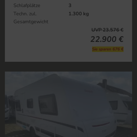
Schlafplätze
3
Techn. zul.
1.300 kg
Gesamtgewicht
UVP 23.576 €
22.900 €
Sie sparen 676 €