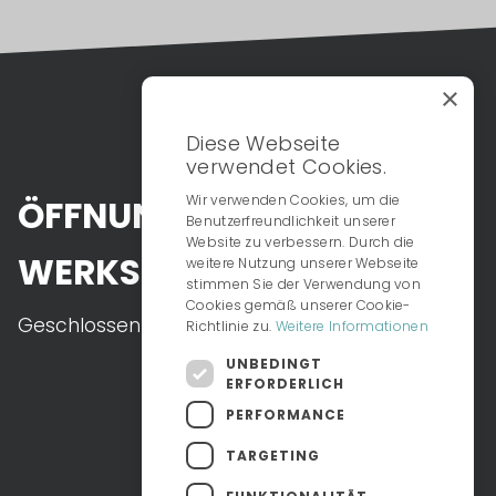
×
Diese Webseite
verwendet Cookies.
Wir verwenden Cookies, um die
ÖFFNUNGSZEITEN
Benutzerfreundlichkeit unserer
Website zu verbessern. Durch die
WERKSTATT
weitere Nutzung unserer Webseite
stimmen Sie der Verwendung von
Cookies gemäß unserer Cookie-
Geschlossen
Richtlinie zu.
Weitere Informationen
UNBEDINGT
ERFORDERLICH
PERFORMANCE
TARGETING