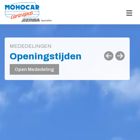
Ga
naar
content
MEDEDELINGEN
Previ
Nex
Openingstijden
Open Mededeling