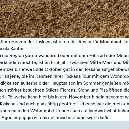
t im Herzen der Toskana ist ein tolles Revier für Mountainbik
icola Santini
b die Region gerne wandernd oder mit dem Fahrrad oder Mount
erkunden möchte, ist im Frühjahr zwischen Mitte März und Mi
tember bis etwa Ende Oktober gut in der Toskana aufgehoben.
ür all jene, die im Rahmen ihrer Toskana Tour mit dem Wohnmob
rdigkeiten außerhalb der Hauptsaison im Sommer genießen m
sch stärker besuchten Städte Florenz, Siena und Pisa öffnen d
ril. Teilweise kann hier bis in den November hinein gecampt w
Toskana sind auch ganzjährig geöffnet - ebenso wie die meiste
 kann man den Wohnmobil-Urlaub auch auf landwirtschaftliche
Agricampeggio ist das italienische Zauberwort dafür.