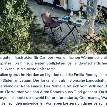
ne gute Infrastruktur für Camper - von einfachen Wohnmobilstel
ätzen bis hin zu privaten Stellplätzen bei landwirtschaftliche
a: Wann ist die beste Reisezeit?
talien grenzt im Norden an
Ligurien
und die
Emilia-Romagna
, i
 Süden an Latium. Die Toskana gilt als historische Landschaft
ernland der Renaissance. Der Name leitet sich vom Volk der Etr
en. Sie wurden von den Alten Römern auch Tusci genannt. Da d
gion ist, lockt sie sowohl Kulturinteressierte, Gourmands, W
 Je nach den individuellen Vorlieben bieten sich daher verschi