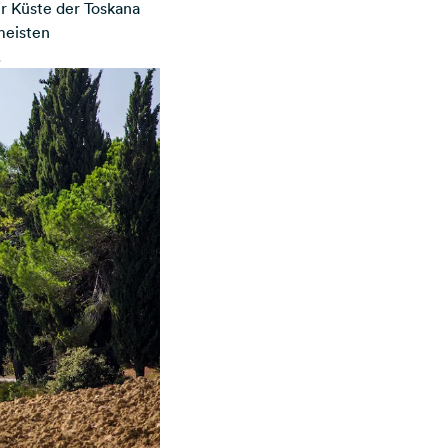
er
Küste der Toskana
meisten
.